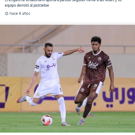
equipo derrotó al Jastrzebie
hace 4 años
schedule