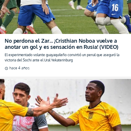
No perdona el Zar… ¡Cristhian Noboa vuelve a
anotar un gol y es sensación en Rusia! (VIDEO)
El experimentado volante guayaquileño convirtió un penal que aseguró la
victoria del Sochi ante el Ural Yekaterinburg
hace 4 años
schedule