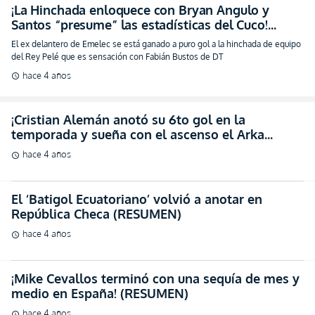
¡La Hinchada enloquece con Bryan Angulo y
Santos “presume” las estadísticas del Cuco!
(VIDEO)
El ex delantero de Emelec se está ganado a puro gol a la hinchada de equipo
del Rey Pelé que es sensación con Fabián Bustos de DT
hace 4 años
schedule
¡Cristian Alemán anotó su 6to gol en la
temporada y sueña con el ascenso el Arka
Gdynia! (VIDEO)
hace 4 años
schedule
El ‘Batigol Ecuatoriano’ volvió a anotar en
República Checa (RESUMEN)
hace 4 años
schedule
¡Mike Cevallos terminó con una sequía de mes y
medio en España! (RESUMEN)
hace 4 años
schedule