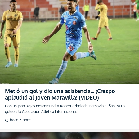
Metió un gol y dio una asistencia… ¡Crespo
aplaudió al Joven Maravilla! (VIDEO)
Con un Joao Rojas descomunal y Robert Arboleda inamovible, Sao Paulo
goleó a la Asociación Atlética Internacional
hace 5 años
schedule