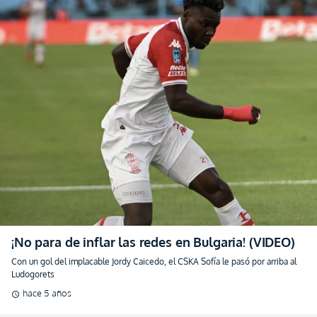
¡No para de inflar las redes en Bulgaria! (VIDEO)
Con un gol del implacable Jordy Caicedo, el CSKA Sofía le pasó por arriba al
Ludogorets
hace 5 años
schedule