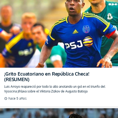
¡Grito Ecuatoriano en República Checa!
(RESUMEN)
Luis Arroyo reapareció por todo lo alto anotando un gol en el triunfo del
Vysocina Jihlava sobre el Viktoria Zizkov de Augusto Batioja
hace 5 años
schedule