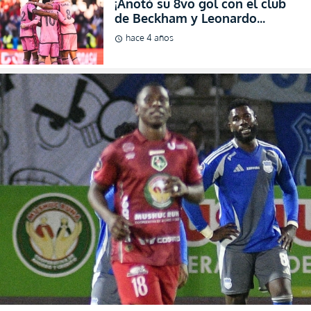
¡Anotó su 8vo gol con el club
de Beckham y Leonardo
Campana fue premiado en la
hace 4 años
schedule
MLS! (VIDEO)