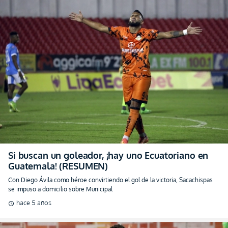
Si buscan un goleador, ¡hay uno Ecuatoriano en
Guatemala! (RESUMEN)
Con Diego Ávila como héroe convirtiendo el gol de la victoria, Sacachispas
se impuso a domicilio sobre Municipal
hace 5 años
schedule