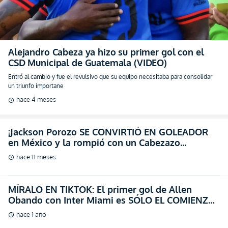
Alejandro Cabeza ya hizo su primer gol con el
CSD Municipal de Guatemala (VIDEO)
Entró al cambio y fue el revulsivo que su equipo necesitaba para consolidar
un triunfo importane
hace 4 meses
schedule
¡Jackson Porozo SE CONVIRTIÓ EN GOLEADOR
en México y la rompió con un Cabezazo
Imparable! (VIDEO)
hace 11 meses
schedule
MÍRALO EN TIKTOK: El primer gol de Allen
Obando con Inter Miami es SÓLO EL COMIENZO
DE SU HISTORIA
hace 1 año
schedule