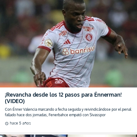
¡Revancha desde los 12 pasos para Énnerman!
(VIDEO)
Con Énner Valencia marcando a fecha seguida y reivindicándose por el penal
fallado hace dos jornadas, Fenerbahce empató con Sivasspor
hace 5 años
schedule