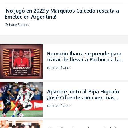
¡No jugó en 2022 y Marquitos Caicedo rescata a
Emelec en Argentina!
hace 3 años
schedule
Romario Ibarra se prende para
tratar de llevar a Pachuca a la
final (VIDEO)
hace 3 años
schedule
Aparece junto al Pipa Higuaín:
¡José Cifuentes una vez más
“convocado” al Equipo Ideal de
hace 4 años
schedule
la MLS!