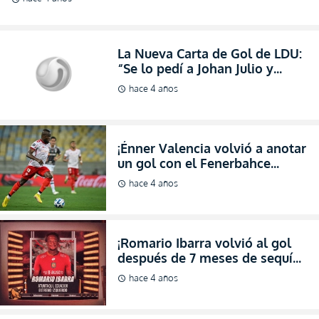
La Nueva Carta de Gol de LDU:
“Se lo pedí a Johan Julio y
amablemente me cedió el
hace 4 años
schedule
penal” (VIDEO)
¡Énner Valencia volvió a anotar
un gol con el Fenerbahce
después de 2 meses! (VIDEO)
hace 4 años
schedule
¡Romario Ibarra volvió al gol
después de 7 meses de sequía
en el Pachuca! (RESUMEN)
hace 4 años
schedule