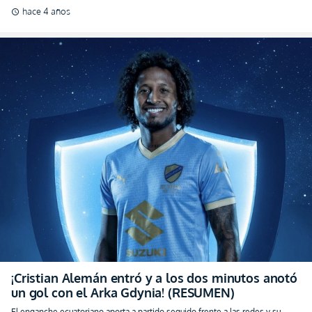
hace 4 años
schedule
¡Cristian Alemán entró y a los dos minutos anotó
un gol con el Arka Gdynia! (RESUMEN)
El enganche ecuatoriano aporta a partido seguido frente a las redes y su