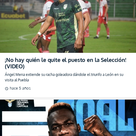
¡No hay quién le quite el puesto en la Selección!
(VIDEO)
Ángel Mena extiende su racha goleadora dándole el triunfo a León en su
visita al Puebla
hace 5 años
schedule