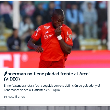
¡Énnerman no tiene piedad frente al Arco!
(VIDEO)
Énner Valencia anota a fecha seguida con una definición de goleador y el
Fenerbahce vence al Gaziantep en Turquía
hace 5 años
schedule