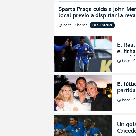
Sparta Praga cuida a John Me
local previo a disputar la re
hace 18 horas
En el Exterior
schedule
El Real
el fic
a su fa
hace 20
schedule
El fútb
partida
Messi
hace 20
schedule
Un gol
Caiced