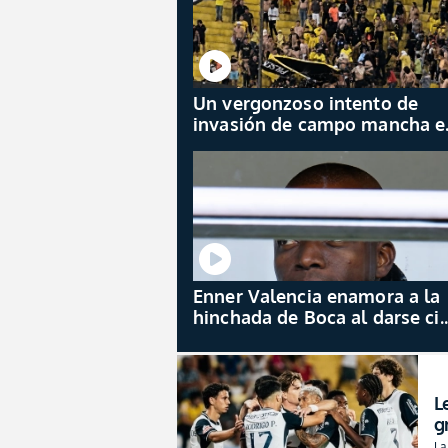
Un vergonzoso intento de
invasión de campo mancha e
epílogo del duelo entre
Barcelona y Macará
Enner Valencia enamora a la
hinchada de Boca al darse ci
para ver a sus nuevos
compañeros
L
g
a
La