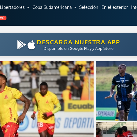
Libertadores
Copa Sudamericana
Selección
En el exterior
In
expand_more
expand_more
EVO
DESCARGA NUESTRA APP
Disponible en Google Play y App Store