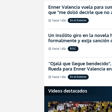
Enner Valencia vuela para sum
que "me dolió decirle que no
hace 1 día
En el Exterior
schedule
Un insólito giro en la novela
formalmente y exija sanción 
hace 1 día
B.S.C.
schedule
“Ojalá que llegue bendecido",
Rueda para Enner Valencia en
hace 1 día
En el Exterior
schedule
Videos destacados