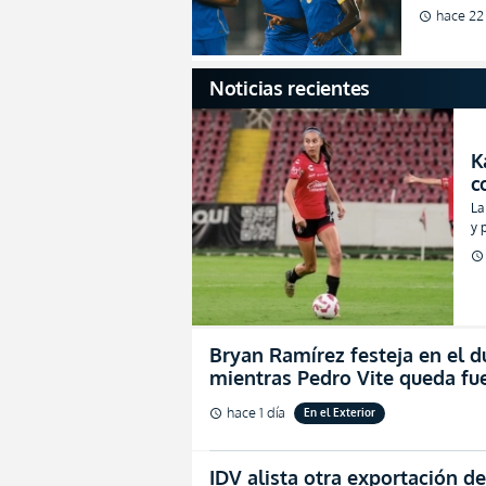
campeó
hace 22
schedule
(VIDEO
Noticias recientes
K
c
d
La
y 
pa
schedule
Bryan Ramírez festeja en el du
mientras Pedro Vite queda fu
hace 1 día
En el Exterior
schedule
IDV alista otra exportación de