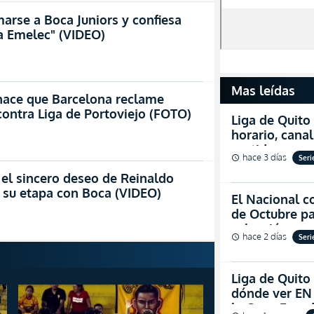
arse a Boca Juniors y confiesa
 a Emelec" (VIDEO)
Mas leídas
 hace que Barcelona reclame
contra Liga de Portoviejo (FOTO)
Liga de Quito
horario, cana
partidazo por
hace 3 días
Seri
schedule
2026
 el sincero deseo de Reinaldo
 su etapa con Boca (VIDEO)
El Nacional co
de Octubre pa
salvación
hace 2 días
Seri
schedule
Liga de Quito 
dónde ver EN 
la Copa Ecua