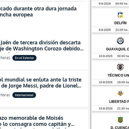
rcado durante otra dura jornada
vancha europea
 Jaén de tercera división descarta
haje de Washington Corozo debido
lta de ritmo
 horas
En el Exterior
ol mundial se enluta ante la triste
 de Jorge Messi, padre de Lionel
 horas
Internacional
azo memorable de Moisés
o lo consagra como capitán y