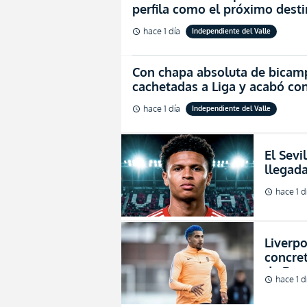
perfila como el próximo dest
hace 1 día
Independiente del Valle
schedule
Con chapa absoluta de bicamp
cachetadas a Liga y acabó con
hace 1 día
Independiente del Valle
schedule
El Sevi
llegada
consecu
hace 1 d
schedule
(FOTO)
Liverp
concret
de Ron
hace 1 d
schedule