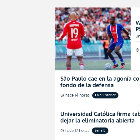
W
P
e
Un
si
Pa
schedule
São Paulo cae en la agonía co
fondo de la defensa
hace 14 horas
En el Exterior
schedule
Universidad Católica firma ta
dejar la eliminatoria abierta
hace 17 horas
Serie B
schedule