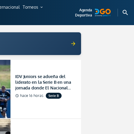
ternacional
Torneos
expand_more
Agenda
search
Deportiva
arrow_forward
IDV Juniors se adueña del
liderato en la Serie B en una
jornada donde El Nacional
logra un triunfo salvador
hace 16 horas
Serie B
schedule