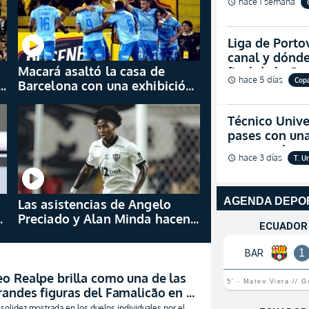
hace 1 semana
schedule
Liga de Porto
canal y dónde
Macará asaltó la casa de
final de la C
hace 5 días
Cop
schedule
l
Barcelona con una exhibición
de carácter para dejar mudo a
todo el Monumental
Técnico Unive
pases con una
asegurar la 
hace 3 días
T. U
schedule
Las asistencias de Angelo
ta
Preciado y Alan Minda hacen
brillar al Atlético Mineiro a
domicilio
eo Realpe brilla como una de las
randes figuras del Famalicão en el
rranque de temporada en la
 solidez mostrada en los duelos individuales por el