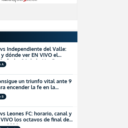
 vs Independiente del Valle:
l y dónde ver EN VIVO el
 la fecha 24 de la LigaPro
e A
nsigue un triunfo vital ante 9
ra encender la fe en la
e B
vs Leones FC: horario, canal y
VIVO los octavos de final de
dor 2026