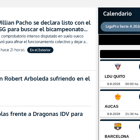
Calendario
illian Pacho se declara listo con el
LigaPro Serie A 202
SG para buscar el bicampeonato
n la Supercopa de Europa
 comprobatorio intenso disputado en suelo sueco
rvió para afinar el funcionamiento colectivo y dejar a
chito a pleno para le gran desafío
hace 21 horas
En el Exterior
n Robert Arboleda sufriendo en el
blas frente a Dragonas IDV para