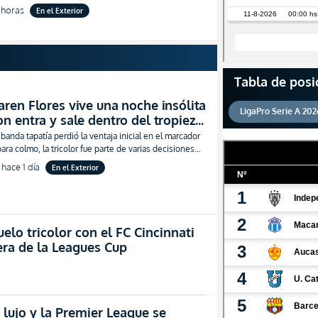
n en Indonesia con el Chelsea
 horas
En el Exterior
)
Tabla de posi
aren Flores vive una noche insólita
LigaPro Serie A 202
on entra y sale dentro del tropiezo
e Atlas Femenil en casa
 banda tapatía perdió la ventaja inicial en el marcador
para colmo, la tricolor fue parte de varias decisiones
rticulares de su entrenadora
hace 1 día
En el Exterior
elo tricolor con el FC Cincinnati
era de la Leagues Cup
 lujo y la Premier League se