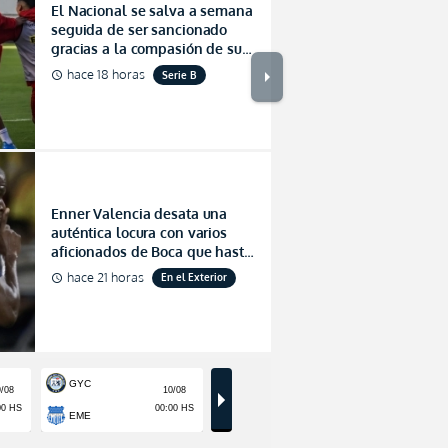
El Nacional se salva a semana
seguida de ser sancionado
gracias a la compasión de sus
acreedores (FOTO)
arrow_right
hace 18 horas
Serie B
schedule
Un vergonzos
campo mancha
Enner Valencia desata una
auténtica locura con varios
Barcelona y 
aficionados de Boca que hasta
firmas en el brazo pidieron
Los disturbios provocados por 
hace 21 horas
En el Exterior
schedule
(VIDEO)
juez a parar el partido por larg
hace 12 horas
Serie A
schedule