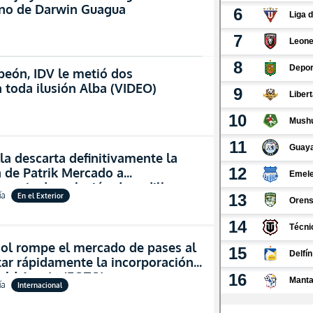
ino de Darwin Guagua
eón, IDV le metió dos
 toda ilusión Alba (VIDEO)
lla descarta definitivamente la
 de Patrik Mercado a
encia de su lesión de rodilla
ía
En el Exterior
ool rompe el mercado de pases al
ar rápidamente la incorporación
ald Araujo (FOTO)
ía
Internacional