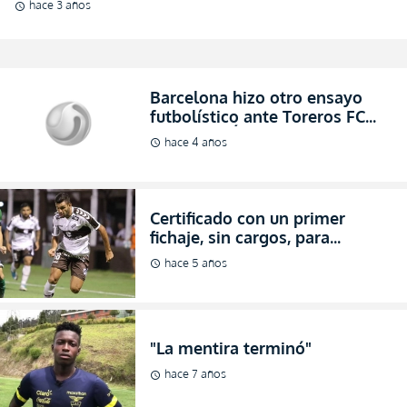
hace 3 años
schedule
Barcelona hizo otro ensayo
futbolístico ante Toreros FC
(FORMACIÓN)
hace 4 años
schedule
Certificado con un primer
fichaje, sin cargos, para
Toreros FC
hace 5 años
schedule
"La mentira terminó"
hace 7 años
schedule