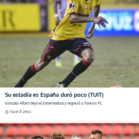
Su estadía es España duró poco (TUIT)
Gonzalo Alfaro dejó el Extremadura y regresó a Toreros FC
hace 8 años
schedule