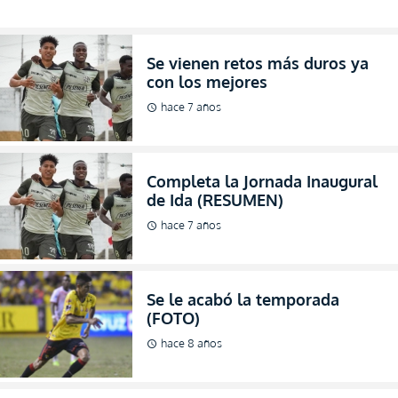
Se vienen retos más duros ya
con los mejores
hace 7 años
schedule
Completa la Jornada Inaugural
de Ida (RESUMEN)
hace 7 años
schedule
Se le acabó la temporada
(FOTO)
hace 8 años
schedule