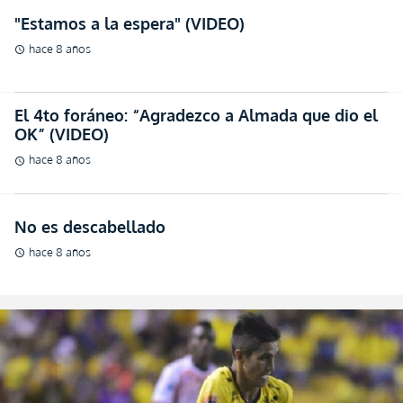
"Estamos a la espera" (VIDEO)
hace 8 años
schedule
El 4to foráneo: “Agradezco a Almada que dio el
OK” (VIDEO)
hace 8 años
schedule
No es descabellado
hace 8 años
schedule