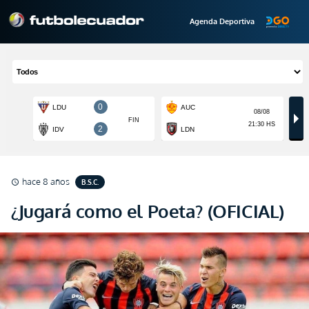
Agenda Deportiva
hace 8 años
B.S.C.
schedule
¿Jugará como el Poeta? (OFICIAL)