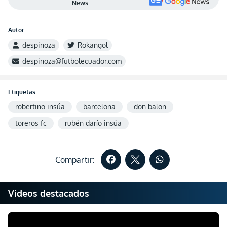
News
Autor:
despinoza
Rokangol
despinoza@futbolecuador.com
Etiquetas:
robertino insúa
barcelona
don balon
toreros fc
rubén darío insúa
Compartir:
Videos destacados