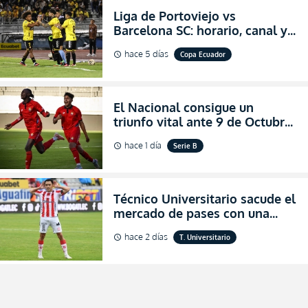
Liga de Portoviejo vs
Barcelona SC: horario, canal y
dónde ver EN VIVO los octavos
hace 5 días
Copa Ecuador
schedule
de final de la Copa Ecuador
2026
El Nacional consigue un
triunfo vital ante 9 de Octubre
para encender la fe en la
hace 1 día
Serie B
schedule
salvación
Técnico Universitario sacude el
mercado de pases con una
verdadera revolución para
hace 2 días
T. Universitario
schedule
asegurar la permanencia
(FOTO)