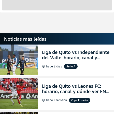
Noticias más leídas
Liga de Quito vs Independiente
del Valle: horario, canal y
dónde ver EN VIVO el
hace 2 días
Serie A
schedule
partidazo por la fecha 24 de la
LigaPro 2026
Liga de Quito vs Leones FC:
horario, canal y dónde ver EN
VIVO los octavos de final de la
hace 1 semana
Copa Ecuador
schedule
Copa Ecuador 2026