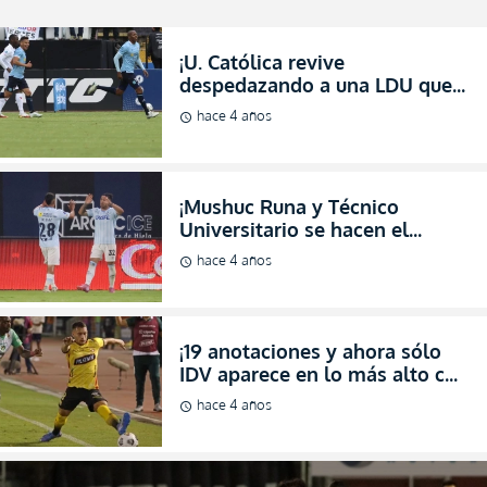
¡U. Católica revive
despedazando a una LDU que
fracasa en todos los torneos
hace 4 años
schedule
con Zubeldía! (RESUMEN)
¡Mushuc Runa y Técnico
Universitario se hacen el
“hara-kiri” en el estadio
hace 4 años
schedule
Bellavista! (RESUMEN)
¡19 anotaciones y ahora sólo
IDV aparece en lo más alto con
BSC! (VIDEO)
hace 4 años
schedule