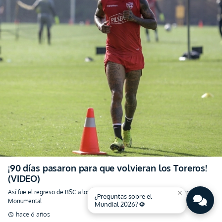
¡90 días pasaron para que volvieran los Toreros!
(VIDEO)
Así fue el regreso de BSC a los entrenamientos en las canchas alternas del
Monumental
hace 6 años
schedule
close
¿Preguntas sobre el
Mundial 2026? ⚽