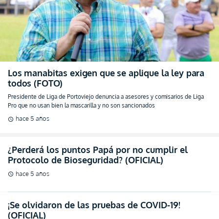
todos (FOTO)
Presidente de Liga de Portoviejo denuncia a asesores y comisarios de Liga
Pro que no usan bien la mascarilla y no son sancionados
hace 5 años
schedule
¿Perderá los puntos Papá por no cumplir el
Protocolo de Bioseguridad? (OFICIAL)
hace 5 años
schedule
¡Se olvidaron de las pruebas de COVID-19!
(OFICIAL)
hace 5 años
schedule
¿Fallas en el Protocolo? “Entraron chicas con
enamorados” (ENTREVISTA)
hace 5 años
schedule