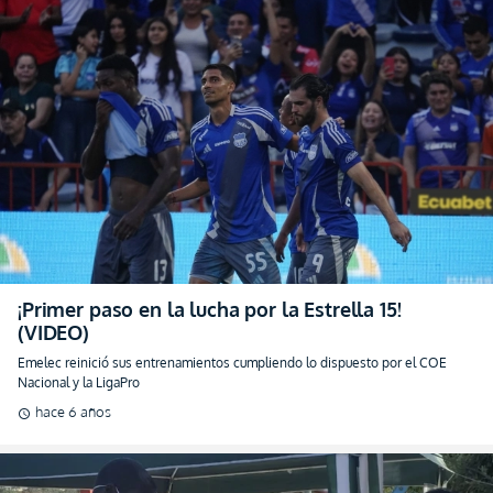
¡Primer paso en la lucha por la Estrella 15!
(VIDEO)
Emelec reinició sus entrenamientos cumpliendo lo dispuesto por el COE
Nacional y la LigaPro
hace 6 años
schedule