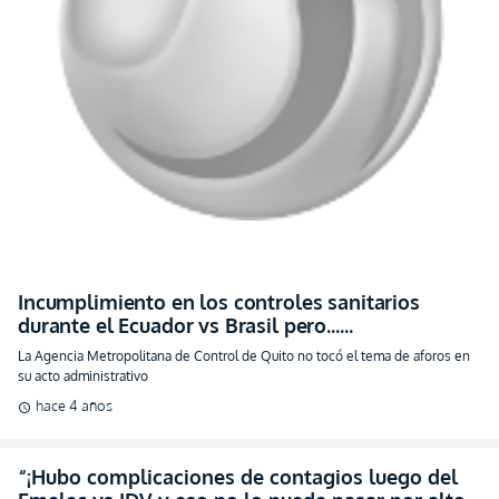
Incumplimiento en los controles sanitarios
durante el Ecuador vs Brasil pero…
(DOCUMENTO)
La Agencia Metropolitana de Control de Quito no tocó el tema de aforos en
su acto administrativo
hace 4 años
schedule
“¡Hubo complicaciones de contagios luego del
Emelec vs IDV y eso no lo puede pasar por alto
el COE!”
hace 4 años
schedule
“Aforo, distanciamiento, boletos... Hubo varios