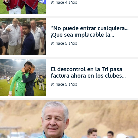
El descontrol en la Tri pasa
factura ahora en los clubes
(FOTO)
hace 5 años
schedule
Los manabitas exigen que se aplique la ley para