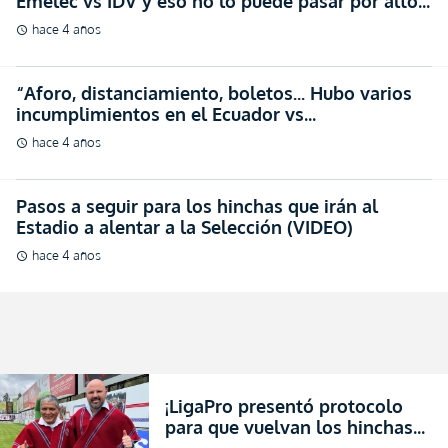
incumplimientos en el Ecuador vs
Bolivia”(EXCLUSIVA)
hace 4 años
schedule
Pasos a seguir para los hinchas que irán al
Estadio a alentar a la Selección (VIDEO)
hace 4 años
schedule
¡LigaPro presentó protocolo
para que vuelvan los hinchas
de los Clubes al Estadio!
hace 4 años
schedule
(DOCUMENTO)
“No puede entrar cualquiera…
¡Que sea implacable la
LigaPro!” (VIDEO)
hace 5 años
schedule