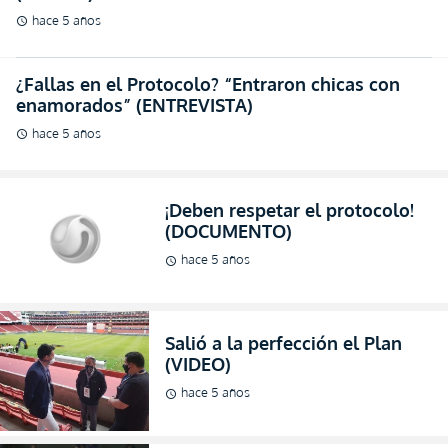
¡Deben respetar el protocolo!
(DOCUMENTO)
hace 5 años
schedule
Salió a la perfección el Plan
(VIDEO)
hace 5 años
schedule
No descuidan ni un detalle el
Killer y el Cuco (VIDEO)
hace 6 años
schedule