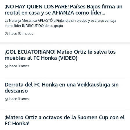
¡NO HAY QUIEN LOS PARE! Países Bajos firma un
recital en casa y se AFIANZA como líder
SOLITARIO (VIDEO)
La Naranja Mecánica APLASTÓ a Finlandia sin piedad y estira su ventaja
como líder INDISCUTIDO de su grupo
hace 10 meses
schedule
¡GOL ECUATORIANO! Mateo Ortiz le salva los
muebles al FC Honka (VIDEO)
hace 3 años
schedule
Derrota del FC Honka en una Veikkausliiga sin
descanso
hace 3 años
schedule
¡Matero Ortiz a octavos de la Suomen Cup con el
FC Honka!