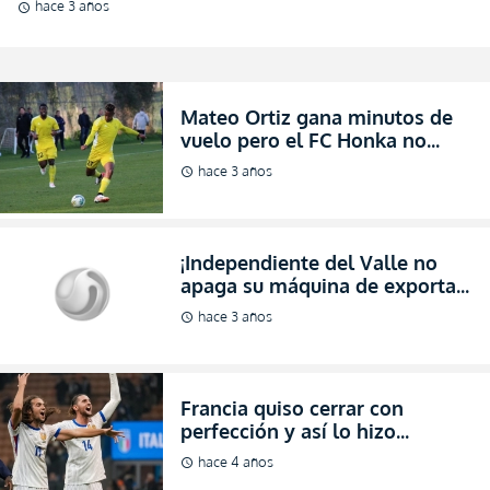
hace 3 años
schedule
Mateo Ortiz gana minutos de
vuelo pero el FC Honka no
despega
hace 3 años
schedule
¡Independiente del Valle no
apaga su máquina de exportar!
(FOTO)
hace 3 años
schedule
Francia quiso cerrar con
perfección y así lo hizo
(RESUMEN)
hace 4 años
schedule