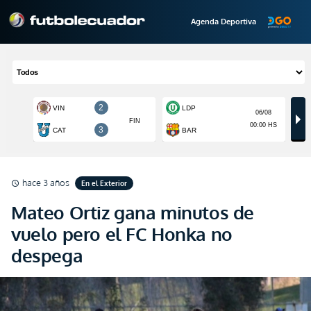
Agenda Deportiva
hace 3 años
En el Exterior
schedule
Mateo Ortiz gana minutos de
vuelo pero el FC Honka no
despega