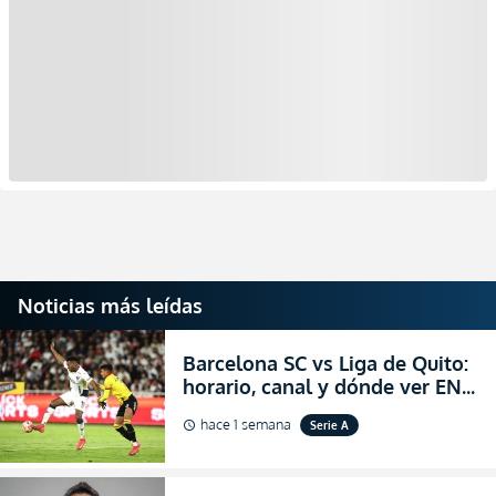
Noticias más leídas
Barcelona SC vs Liga de Quito:
horario, canal y dónde ver EN
VIVO la Fecha 22 de la LigaPro
hace 1 semana
Serie A
schedule
2026