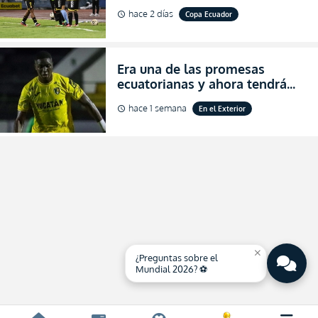
dónde ver EN VIVO los octavos
hace 2 días
Copa Ecuador
schedule
de final de la Copa Ecuador
2026
Era una de las promesas
ecuatorianas y ahora tendrá
una nueva oportunidad en
hace 1 semana
En el Exterior
schedule
Bolivia
close
¿Preguntas sobre el
Mundial 2026? ⚽