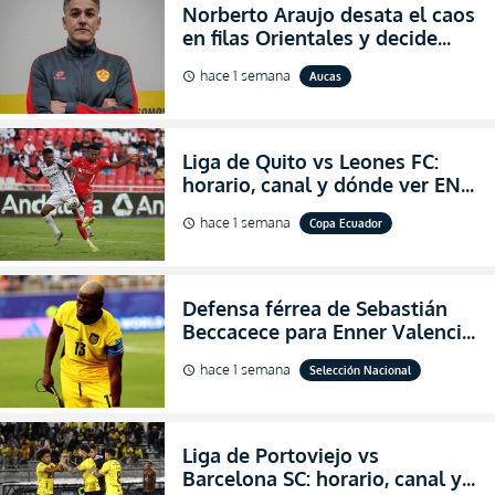
Norberto Araujo desata el caos
en filas Orientales y decide
abandonar la dirección técnica
hace 1 semana
Aucas
schedule
de Aucas
Liga de Quito vs Leones FC:
horario, canal y dónde ver EN
VIVO los octavos de final de la
hace 1 semana
Copa Ecuador
schedule
Copa Ecuador 2026
Defensa férrea de Sebastián
Beccacece para Enner Valencia
al indicar que era el hombre
hace 1 semana
Selección Nacional
schedule
indicado para Ecuador
Liga de Portoviejo vs
Barcelona SC: horario, canal y