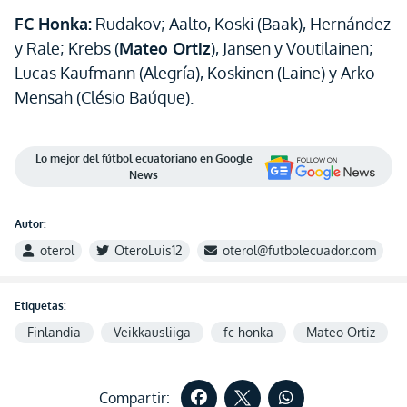
FC Honka:
Rudakov; Aalto, Koski (Baak), Hernández
y Rale; Krebs (
Mateo Ortiz
), Jansen y Voutilainen;
Lucas Kaufmann (Alegría), Koskinen (Laine) y Arko-
Mensah (Clésio Baúque).
Lo mejor del fútbol ecuatoriano en Google
News
Autor:
oterol
OteroLuis12
oterol@futbolecuador.com
Etiquetas:
Finlandia
Veikkausliiga
fc honka
Mateo Ortiz
Compartir: