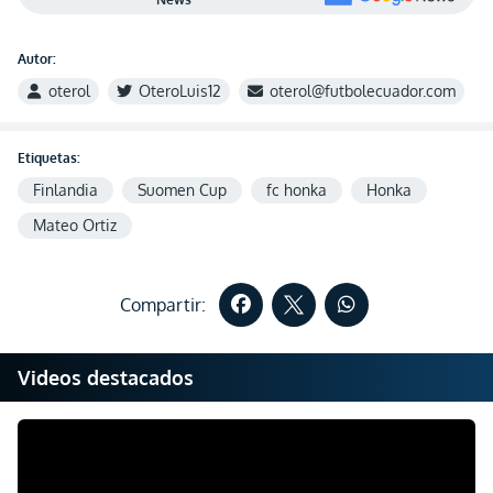
Autor:
oterol
OteroLuis12
oterol@futbolecuador.com
Etiquetas:
Finlandia
Suomen Cup
fc honka
Honka
Mateo Ortiz
Compartir:
Videos destacados