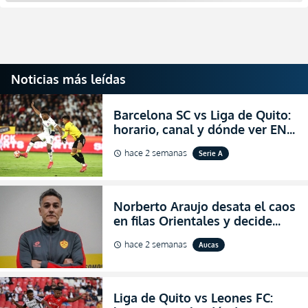
Noticias más leídas
Barcelona SC vs Liga de Quito:
horario, canal y dónde ver EN
VIVO la Fecha 22 de la LigaPro
hace 2 semanas
Serie A
schedule
2026
Norberto Araujo desata el caos
en filas Orientales y decide
abandonar la dirección técnica
hace 2 semanas
Aucas
schedule
de Aucas
Liga de Quito vs Leones FC: