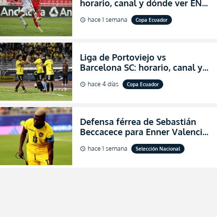
horario, canal y dónde ver EN
VIVO los octavos de final de la
hace 1 semana
Copa Ecuador
schedule
Copa Ecuador 2026
Liga de Portoviejo vs
Barcelona SC: horario, canal y
dónde ver EN VIVO los octavos
hace 4 días
Copa Ecuador
schedule
de final de la Copa Ecuador
2026
Defensa férrea de Sebastián
Beccacece para Enner Valencia
al indicar que era el hombre
hace 1 semana
Selección Nacional
schedule
indicado para Ecuador