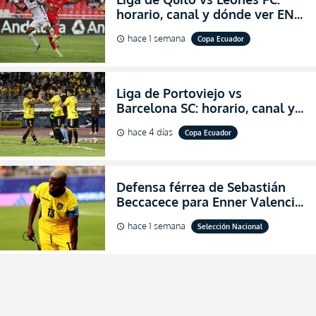
horario, canal y dónde ver EN
VIVO los octavos de final de la
hace 1 semana
Copa Ecuador
schedule
Copa Ecuador 2026
Liga de Portoviejo vs
Barcelona SC: horario, canal y
dónde ver EN VIVO los octavos
hace 4 días
Copa Ecuador
schedule
de final de la Copa Ecuador
2026
Defensa férrea de Sebastián
Beccacece para Enner Valencia
al indicar que era el hombre
hace 1 semana
Selección Nacional
schedule
indicado para Ecuador