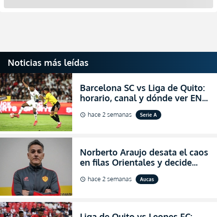
Noticias más leídas
Barcelona SC vs Liga de Quito:
horario, canal y dónde ver EN
VIVO la Fecha 22 de la LigaPro
hace 2 semanas
Serie A
schedule
2026
Norberto Araujo desata el caos
en filas Orientales y decide
abandonar la dirección técnica
hace 2 semanas
Aucas
schedule
de Aucas
Liga de Quito vs Leones FC: