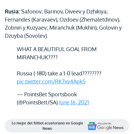
Rusia:
Safonov; Barinov, Diveev y Dzhikiya;
Fernandes (Karavaev), Ozdoev (Zhemaletdinov),
Zobnin y Kuzyaev; Miranchuk (Mukhin), Golovin y
Dzuyba (Sovolev).
WHAT A BEAUTIFUL GOAL FROM
MIRANCHUK????
Russia (-180) take a 1-0 lead????????
pic.twitter.com/RK7xv4Apk5
— PointsBet Sportsbook
(@PointsBetUSA)
June 16, 2021
Lo mejor del fútbol ecuatoriano en Google
News