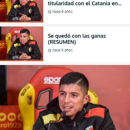
hace 5 años
schedule
Suma minutos en la LegaPro (RESUMEN)