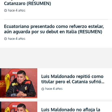
Ecuatoriano presentado como refuerzo estelar,
aún aguarda por su debut en Italia (RESUMEN)
hace 4 años
schedule
Luis Maldonado repitió como
titular pero el Catania sufrió
una dolorosa caída en Italia
hace 4 años
schedule
(RESUMEN)
Luis Maldonado no afloja la
titularidad con el Catania en
Italia (RESUMEN)
hace 4 años
schedule
Se quedó con las ganas
(RESUMEN)