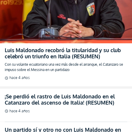
Luis Maldonado recobró la titularidad y su club
celebró un triunfo en Italia (RESUMEN)
Con su volante ecuatoriano una vez más desde el arranque, el Catanzaro se
impuso sobre el Messina en un partidazo
hace 4 años
schedule
¡Se perdió el rastro de Luis Maldonado en el
Catanzaro del ascenso de Italia! (RESUMEN)
hace 4 años
schedule
Un partido sí y otro no con Luis Maldonado en
Catanzaro (RESUMEN)
hace 4 años
schedule