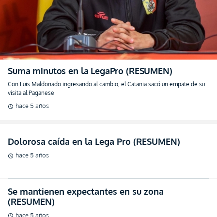
Con Luis Maldonado ingresando al cambio, el Catania sacó un empate de su
visita al Paganese
hace 5 años
schedule
Dolorosa caída en la Lega Pro (RESUMEN)
hace 5 años
schedule
Se mantienen expectantes en su zona
(RESUMEN)
hace 5 años
schedule
¡Héroe Ecuatoriano en el Ascenso del Calcio!
(RESUMEN)
hace 5 años
schedule