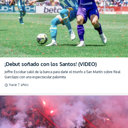
¡Debut soñado con los Santos! (VIDEO)
Joffre Escobar salió de la banca para darle el triunfo a San Martín sobre Real
Garcilazo con una espectacular palomita
hace 7 años
schedule