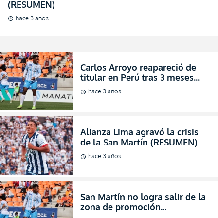
(RESUMEN)
hace 3 años
schedule
Carlos Arroyo reapareció de
titular en Perú tras 3 meses
pero su club va en Caída Libre
hace 3 años
schedule
(RESUMEN)
Alianza Lima agravó la crisis
de la San Martín (RESUMEN)
hace 3 años
schedule
San Martín no logra salir de la
zona de promoción
(RESUMEN)