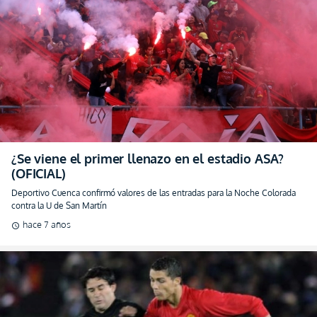
¿Se viene el primer llenazo en el estadio ASA?
(OFICIAL)
Deportivo Cuenca confirmó valores de las entradas para la Noche Colorada
contra la U de San Martín
hace 7 años
schedule