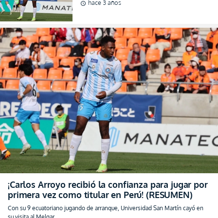
hace 3 años
schedule
¡Carlos Arroyo recibió la confianza para jugar por
primera vez como titular en Perú! (RESUMEN)
Con su 9 ecuatoriano jugando de arranque, Universidad San Martín cayó en
su visita al Melgar