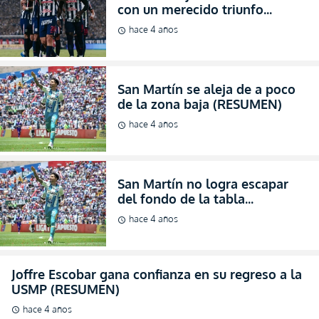
con un merecido triunfo
(RESUMEN)
hace 4 años
schedule
San Martín se aleja de a poco
de la zona baja (RESUMEN)
hace 4 años
schedule
San Martín no logra escapar
del fondo de la tabla
(RESUMEN)
hace 4 años
schedule
Joffre Escobar gana confianza en su regreso a la
USMP (RESUMEN)
hace 4 años
schedule