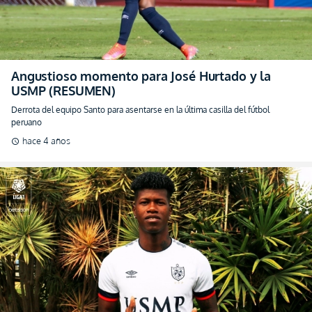
Angustioso momento para José Hurtado y la
USMP (RESUMEN)
Derrota del equipo Santo para asentarse en la última casilla del fútbol
peruano
hace 4 años
schedule