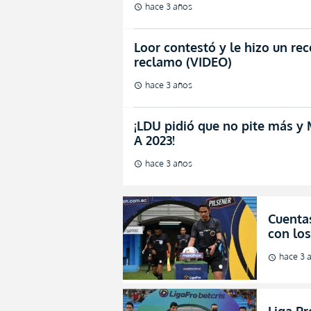
hace 3 años
schedule
Loor contestó y le hizo un re
reclamo (VIDEO)
hace 3 años
schedule
¡LDU pidió que no pite más y 
A 2023!
hace 3 años
schedule
Cuenta
con
hace 3 
schedule