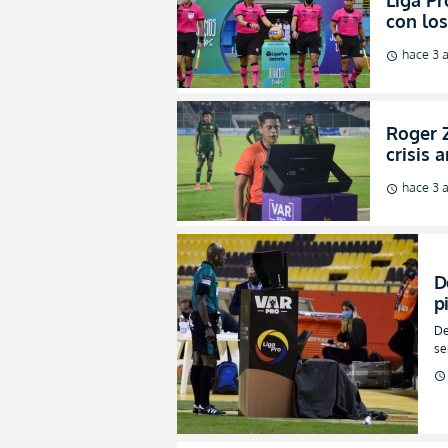
Liga Pr
con los
hace 3 
schedule
Roger 
crisis 
hace 3 
schedule
D
p
De
se
schedule