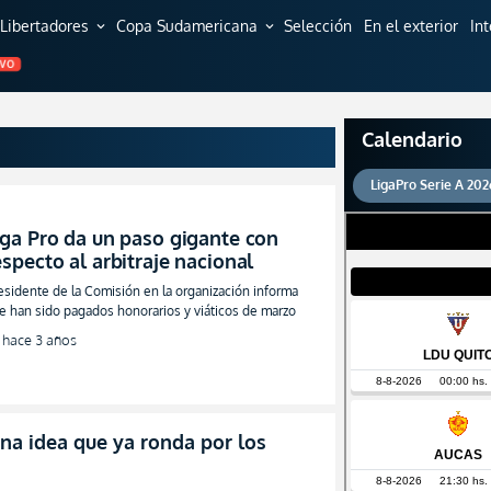
Libertadores
Copa Sudamericana
Selección
En el exterior
In
expand_more
expand_more
EVO
Calendario
LigaPro Serie A 202
iga Pro da un paso gigante con
especto al arbitraje nacional
esidente de la Comisión en la organización informa
e han sido pagados honorarios y viáticos de marzo
hace 3 años
Una idea que ya ronda por los