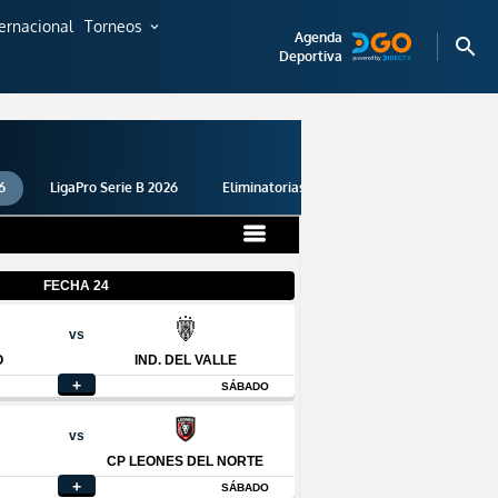
ternacional
Torneos
expand_more
Agenda
search
Deportiva
6
LigaPro Serie B 2026
Eliminatorias 2026