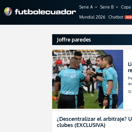
Serie A
Serie B
Copa 
expand_more
expand_more
Mundial 2026
Chatbot
NU
Joffre paredes
L
r
Pr
qu
schedule
¿Descentralizar el arbitraje? 
clubes (EXCLUSIVA)