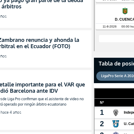
o ya pagó gran parte de la deuda
 árbitros
años
Zambrano renuncia y ahonda la
arbitral en el Ecuador (FOTO)
años
Tabla de posi
LigaPro Serie A 202
etalle importante para el VAR que
idió Barcelona ante IDV
sde Liga Pro confirman que el asistente de video no
rá operado por ningún árbitro ecuatoriano
hace 4 años