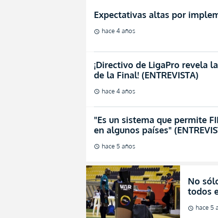
Expectativas altas por imple
hace 4 años
schedule
¡Directivo de LigaPro revela la
de la Final! (ENTREVISTA)
hace 4 años
schedule
"Es un sistema que permite F
en algunos países" (ENTREVIS
hace 5 años
schedule
No sól
todos e
hace 5 
schedule