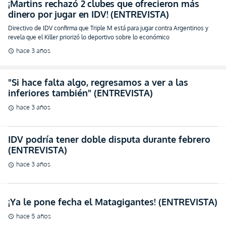
¡Martins rechazó 2 clubes que ofrecieron más
dinero por jugar en IDV! (ENTREVISTA)
Directivo de IDV confirma que Triple M está para jugar contra Argentinos y
revela que el Killer priorizó lo deportivo sobre lo económico
hace 3 años
schedule
"Si hace falta algo, regresamos a ver a las
inferiores también" (ENTREVISTA)
hace 3 años
schedule
IDV podría tener doble disputa durante febrero
(ENTREVISTA)
hace 3 años
schedule
¡Ya le pone fecha el Matagigantes! (ENTREVISTA)
hace 5 años
schedule