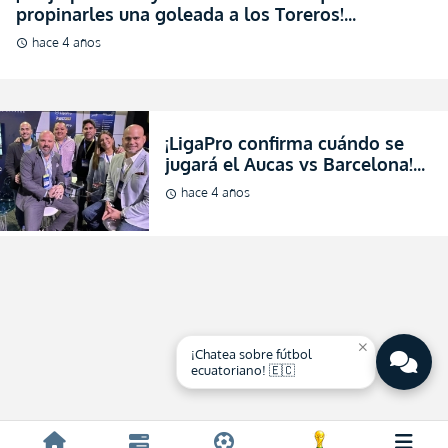
propinarles una goleada a los Toreros!
(ENTREVISTA)
hace 4 años
schedule
¡LigaPro confirma cuándo se
jugará el Aucas vs Barcelona!
(OFICIAL)
hace 4 años
schedule
close
¡Chatea sobre fútbol
ecuatoriano! 🇪🇨