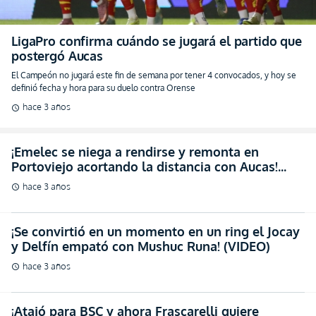
LigaPro confirma cuándo se jugará el partido que
postergó Aucas
El Campeón no jugará este fin de semana por tener 4 convocados, y hoy se
definió fecha y hora para su duelo contra Orense
hace 3 años
schedule
¡Emelec se niega a rendirse y remonta en
Portoviejo acortando la distancia con Aucas!
(RESUMEN)
hace 3 años
schedule
¡Se convirtió en un momento en un ring el Jocay
y Delfín empató con Mushuc Runa! (VIDEO)
hace 3 años
schedule
¡Atajó para BSC y ahora Frascarelli quiere