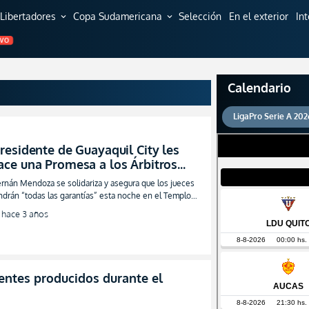
Libertadores
Copa Sudamericana
Selección
En el exterior
In
expand_more
expand_more
EVO
Calendario
LigaPro Serie A 202
Presidente de Guayaquil City les
ace una Promesa a los Árbitros
ntes del partido con IDV!
rnán Mendoza se solidariza y asegura que los jueces
ndrán “todas las garantías” esta noche en el Templo
l Chucho
hace 3 años
entes producidos durante el