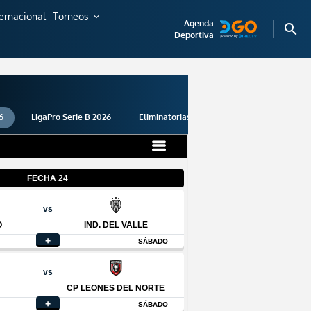
ternacional
Torneos
expand_more
Agenda
search
Deportiva
6
LigaPro Serie B 2026
Eliminatorias 2026