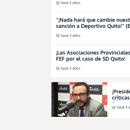
hace 3 años
schedule
“¡Nada hará que cambie nuest
sanción a Deportivo Quito!” 
hace 3 años
schedule
¡Las Asociaciones Provinciale
FEF por el caso de SD Quito!
hace 3 años
schedule
¡Presi
crítica
Deport
hace 3 
schedule