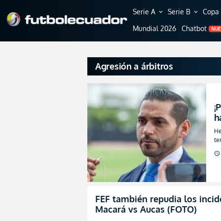
Serie A
Serie B
Copa 
expand_more
expand_more
Mundial 2026
Chatbot
NU
Agresión a árbitros
¡
h
a
He
te
de
schedule
FEF también repudia los incid
Macará vs Aucas (FOTO)