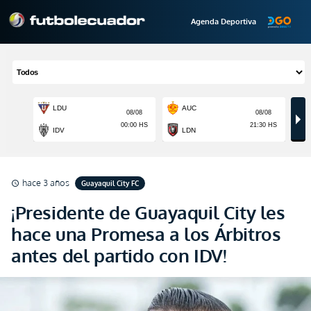
Agenda Deportiva
hace 3 años
Guayaquil City FC
schedule
¡Presidente de Guayaquil City les
hace una Promesa a los Árbitros
antes del partido con IDV!