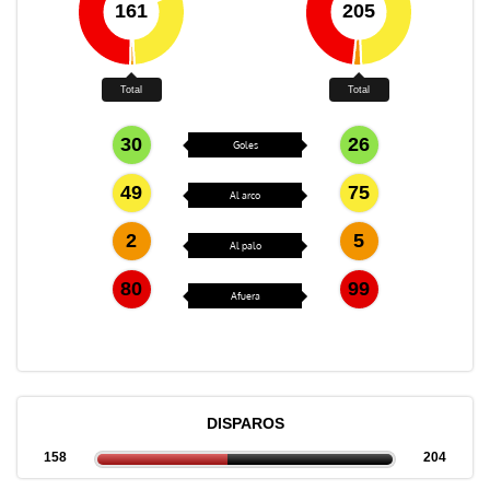
161
205
Total
Total
30
26
Goles
49
75
Al arco
2
5
Al palo
80
99
Afuera
DISPAROS
158
204