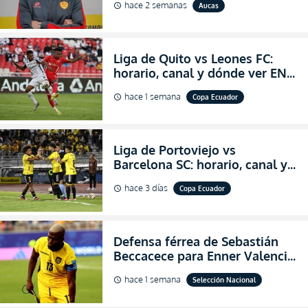
hace 2 semanas
Aucas
schedule
de Aucas
Liga de Quito vs Leones FC:
horario, canal y dónde ver EN
VIVO los octavos de final de la
hace 1 semana
Copa Ecuador
schedule
Copa Ecuador 2026
Liga de Portoviejo vs
Barcelona SC: horario, canal y
dónde ver EN VIVO los octavos
hace 3 días
Copa Ecuador
schedule
de final de la Copa Ecuador
2026
Defensa férrea de Sebastián
Beccacece para Enner Valencia
al indicar que era el hombre
hace 1 semana
Selección Nacional
schedule
indicado para Ecuador