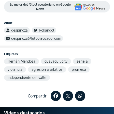
Lo mejor del fútbol ecuatoriano en Google
News
Autor:
despinoza
Rokangol
despinoza@futbolecuador.com
Etiquetas:
Hernán Mendoza
guayaquil city
serie a
violencia
agresión a árbitros
promesa
independiente del valle
Compartir:
Videos destacados