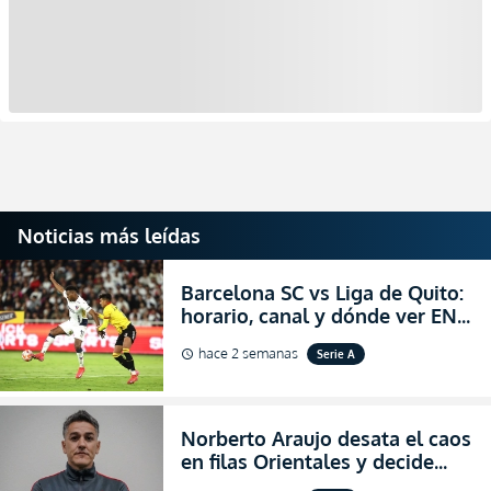
Noticias más leídas
Barcelona SC vs Liga de Quito:
horario, canal y dónde ver EN
VIVO la Fecha 22 de la LigaPro
hace 2 semanas
Serie A
schedule
2026
Norberto Araujo desata el caos
en filas Orientales y decide
abandonar la dirección técnica