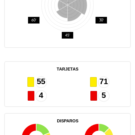
60'
30'
45'
TARJETAS
55
71
4
5
DISPAROS