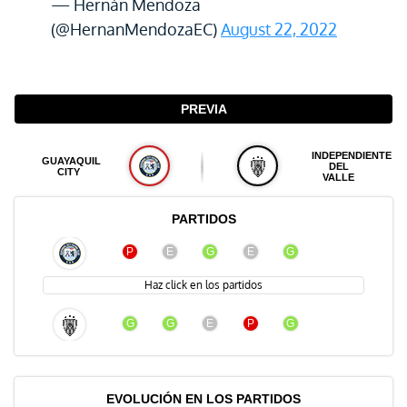
— Hernán Mendoza
(@HernanMendozaEC)
August 22, 2022
PREVIA
INDEPENDIENTE
GUAYAQUIL
DEL
CITY
VALLE
PARTIDOS
P
E
G
E
G
Haz click en los partidos
G
G
E
P
G
EVOLUCIÓN EN LOS PARTIDOS