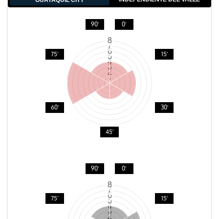
GUAYAQUIL CITY
90'
0'
75'
15'
60'
30'
45'
90'
0'
75'
15'