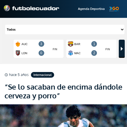
Agenda Deportiva
hace 5 años
Internacional
schedule
“Se lo sacaban de encima dándole
cerveza y porro”