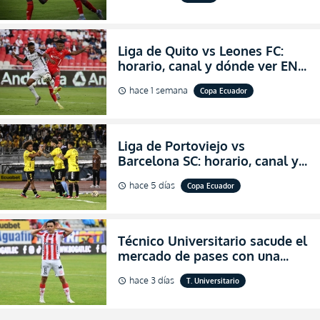
salvación
Liga de Quito vs Leones FC:
horario, canal y dónde ver EN
VIVO los octavos de final de la
hace 1 semana
Copa Ecuador
schedule
Copa Ecuador 2026
Liga de Portoviejo vs
Barcelona SC: horario, canal y
dónde ver EN VIVO los octavos
hace 5 días
Copa Ecuador
schedule
de final de la Copa Ecuador
2026
Técnico Universitario sacude el
mercado de pases con una
verdadera revolución para
hace 3 días
T. Universitario
schedule
asegurar la permanencia
(FOTO)