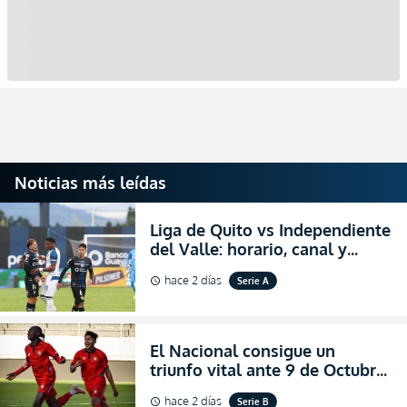
Noticias más leídas
Liga de Quito vs Independiente
del Valle: horario, canal y
dónde ver EN VIVO el
hace 2 días
Serie A
schedule
partidazo por la fecha 24 de la
LigaPro 2026
El Nacional consigue un
triunfo vital ante 9 de Octubre
para encender la fe en la
hace 2 días
Serie B
schedule