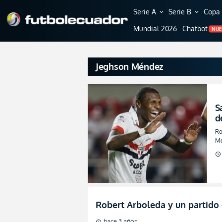
Serie A
Serie B
Copa 
expand_more
expand_more
Mundial 2026
Chatbot
NU
Jeghson Méndez
S
d
Ro
Mé
schedule
Robert Arboleda y un partido 
hace 3 años
schedule