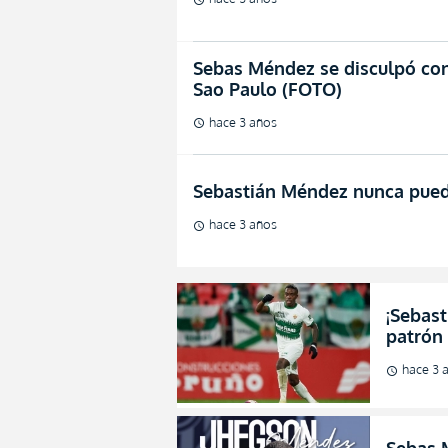
Sebas Méndez se disculpó co
Sao Paulo (FOTO)
hace 3 años
schedule
Sebastián Méndez nunca pued
hace 3 años
schedule
¡Sebas
patrón 
hace 3 
schedule