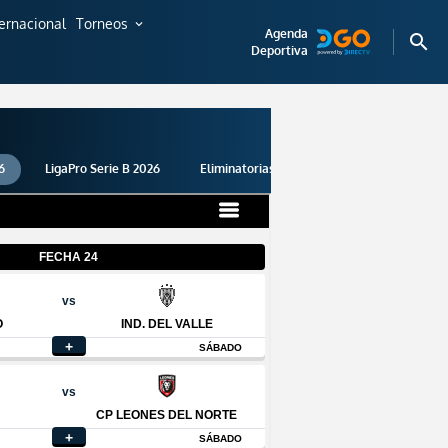
ternacional
Torneos
expand_more
Agenda
search
Deportiva
6
LigaPro Serie B 2026
Eliminatorias 2026