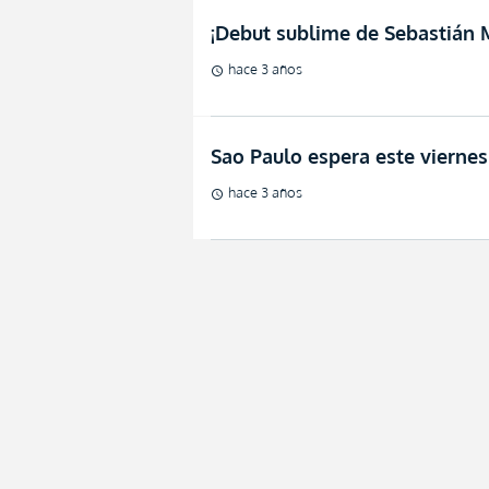
¡Debut sublime de Sebastián 
hace 3 años
schedule
Sao Paulo espera este viernes
hace 3 años
schedule