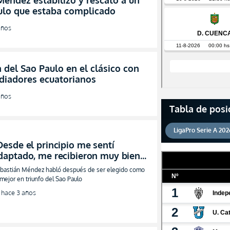
éndez estabilizó y rescató a un
ulo que estaba complicado
años
 del Sao Paulo en el clásico con
diadores ecuatorianos
años
Tabla de posi
LigaPro Serie A 202
Desde el principio me sentí
daptado, me recibieron muy bien"
ENTREVISTA)
bastián Méndez habló después de ser elegido como
 mejor en triunfo del Sao Paulo
hace 3 años