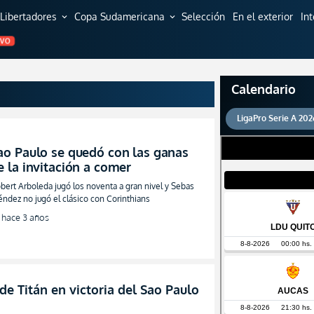
Libertadores
Copa Sudamericana
Selección
En el exterior
In
expand_more
expand_more
EVO
Calendario
LigaPro Serie A 202
ao Paulo se quedó con las ganas
e la invitación a comer
bert Arboleda jugó los noventa a gran nivel y Sebas
ndez no jugó el clásico con Corinthians
hace 3 años
de Titán en victoria del Sao Paulo