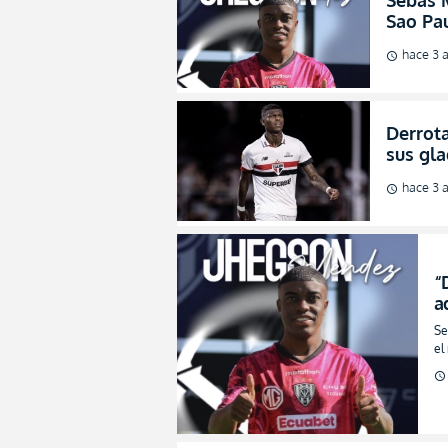
Sebas M
Sao Pa
hace 3 
schedule
Derrota
sus gla
hace 3 
schedule
“
a
(
Se
el
schedule