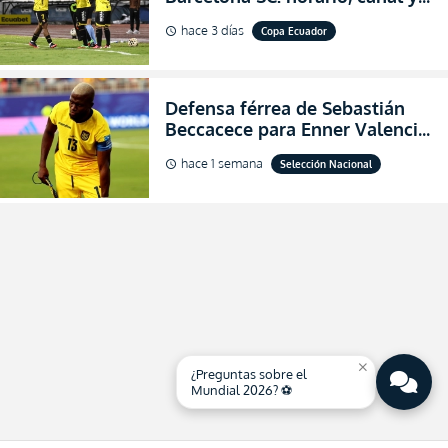
dónde ver EN VIVO los octavos
hace 3 días
Copa Ecuador
schedule
de final de la Copa Ecuador
2026
Defensa férrea de Sebastián
Beccacece para Enner Valencia
al indicar que era el hombre
hace 1 semana
Selección Nacional
schedule
indicado para Ecuador
close
¿Preguntas sobre el
Mundial 2026? ⚽