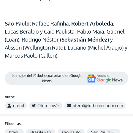
Sao Paulo:
Rafael; Rafinha,
Robert Arboleda
,
Lucas Beraldo y Caio Paulista; Pablo Maia, Gabriel
(Luan), Rodrigo Néstor (
Sebastián Méndez
) y
Alisson (Wellington Rato); Luciano (Michel Araujo) y
Marcos Paulo (Calleri).
Lo mejor del fútbol ecuatoriano en Google
News
Autor:
oterol
OteroLuis12
oterol@futbolecuador.com
Etiquetas:
brasil
Brasileirao
sao paulo
Sao Paulo FC