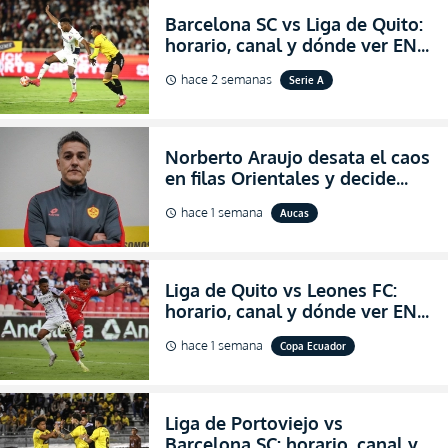
Barcelona SC vs Liga de Quito:
horario, canal y dónde ver EN
VIVO la Fecha 22 de la LigaPro
hace 2 semanas
Serie A
schedule
2026
Norberto Araujo desata el caos
en filas Orientales y decide
abandonar la dirección técnica
hace 1 semana
Aucas
schedule
de Aucas
Liga de Quito vs Leones FC:
horario, canal y dónde ver EN
VIVO los octavos de final de la
hace 1 semana
Copa Ecuador
schedule
Copa Ecuador 2026
Liga de Portoviejo vs
Barcelona SC: horario, canal y