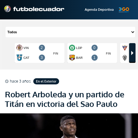
Agenda Deportiva
hace 3 años
En el Exterior
schedule
Robert Arboleda y un partido de
Titán en victoria del Sao Paulo