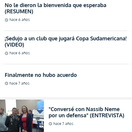
No le dieron la bienvenida que esperaba
(RESUMEN)
hace 6 años
schedule
¡Sedujo a un club que jugará Copa Sudamericana!
(VIDEO)
hace 6 años
schedule
Finalmente no hubo acuerdo
hace 7 años
schedule
"Conversé con Nassib Neme
por un defensa" (ENTREVISTA)
hace 7 años
schedule