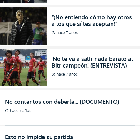
“¡No entiendo cómo hay otros
a los que sí les aceptan!”
hace 7 años
schedule
¡No le va a salir nada barato al
Bitricampeón! (ENTREVISTA)
hace 7 años
schedule
No contentos con deberle... (DOCUMENTO)
hace 7 años
schedule
Esto no impide su partida