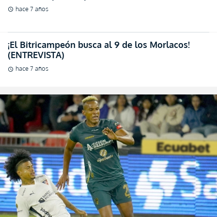
hace 7 años
schedule
¡El Bitricampeón busca al 9 de los Morlacos!
(ENTREVISTA)
hace 7 años
schedule