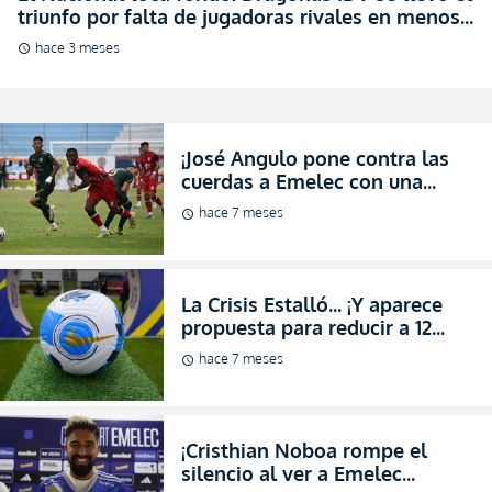
triunfo por falta de jugadoras rivales en menos
20 minutos (VIDEO)
hace 3 meses
schedule
¡José Angulo pone contra las
cuerdas a Emelec con una
demanda por Alta Suma de
hace 7 meses
schedule
Dinero!
La Crisis Estalló… ¡Y aparece
propuesta para reducir a 12
Equipos la Serie A y salvar el
hace 7 meses
schedule
Fútbol!
¡Cristhian Noboa rompe el
silencio al ver a Emelec