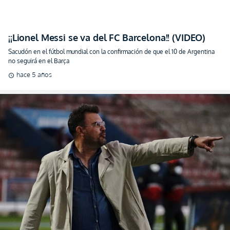
¡¡Lionel Messi se va del FC Barcelona!! (VIDEO)
Sacudón en el fútbol mundial con la confirmación de que el 10 de Argentina
no seguirá en el Barça
hace 5 años
schedule