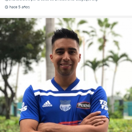
hace 5 años
schedule