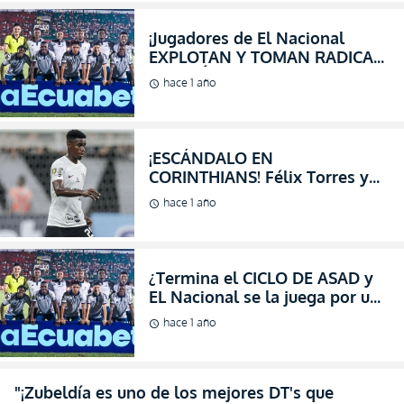
¡Jugadores de El Nacional
EXPLOTAN Y TOMAN RADICAL
DECISIÓN al ver que se
hace 1 año
schedule
esconde el Presidente!
¡ESCÁNDALO EN
CORINTHIANS! Félix Torres y
Diego Palacios SE QUEDAN SIN
hace 1 año
schedule
PRESIDENTE en medio del caos
institucional
¿Termina el CICLO DE ASAD y
EL Nacional se la juega por una
Leyenda para salvarse del
hace 1 año
schedule
Descenso a la B?
"¡Zubeldía es uno de los mejores DT's que