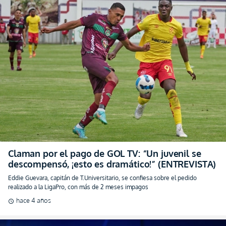
Claman por el pago de GOL TV: “Un juvenil se
descompensó, ¡esto es dramático!” (ENTREVISTA)
Eddie Guevara, capitán de T.Universitario, se confiesa sobre el pedido
realizado a la LigaPro, con más de 2 meses impagos
hace 4 años
schedule