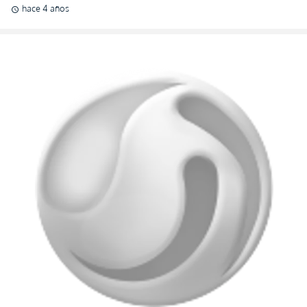
hace 4 años
schedule