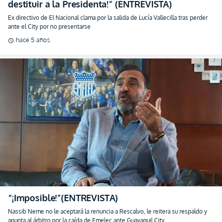
destituir a la Presidenta!” (ENTREVISTA)
Ex directivo de El Nacional clama por la salida de Lucía Vallecilla tras perder
ante el City por no presentarse
hace 5 años
schedule
“¡Imposible!”(ENTREVISTA)
Nassib Neme no le aceptará la renuncia a Rescalvo, le reitera su respaldo y
apunta al árbitro por la caída de Emelec ante Guayaquil City