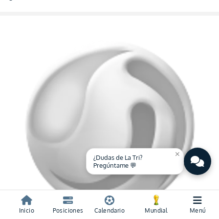
close
¿Dudas de La Tri?
Pregúntame 💬
Inicio
Posiciones
Calendario
Mundial
Menú