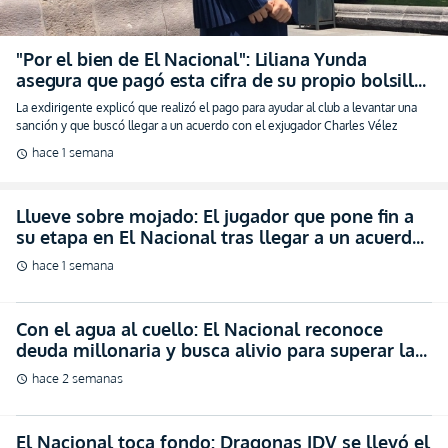
"Por el bien de El Nacional": Liliana Yunda
asegura que pagó esta cifra de su propio bolsillo
para aliviar la crisis
La exdirigente explicó que realizó el pago para ayudar al club a levantar una
sanción y que buscó llegar a un acuerdo con el exjugador Charles Vélez
hace 1 semana
schedule
Llueve sobre mojado: El jugador que pone fin a
su etapa en El Nacional tras llegar a un acuerdo
con el club
hace 1 semana
schedule
Con el agua al cuello: El Nacional reconoce
deuda millonaria y busca alivio para superar la
crisis
hace 2 semanas
schedule
El Nacional toca fondo: Dragonas IDV se llevó el