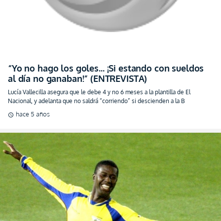
“Yo no hago los goles… ¡Si estando con sueldos
al día no ganaban!” (ENTREVISTA)
Lucía Vallecilla asegura que le debe 4 y no 6 meses a la plantilla de El
Nacional, y adelanta que no saldrá “corriendo” si descienden a la B
hace 5 años
schedule