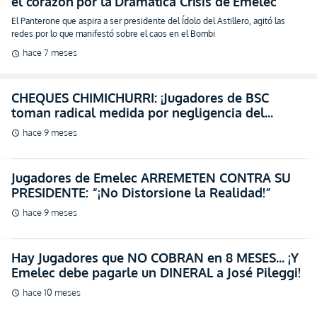
el corazón por la Dramática Crisis de Emelec
El Panterone que aspira a ser presidente del Ídolo del Astillero, agitó las
redes por lo que manifestó sobre el caos en el Bombi
hace 7 meses
schedule
CHEQUES CHIMICHURRI: ¡Jugadores de BSC
toman radical medida por negligencia del
Presidente!
hace 9 meses
schedule
Jugadores de Emelec ARREMETEN CONTRA SU
PRESIDENTE: “¡No Distorsione la Realidad!”
hace 9 meses
schedule
Hay Jugadores que NO COBRAN en 8 MESES… ¡Y
Emelec debe pagarle un DINERAL a José Pileggi!
hace 10 meses
schedule