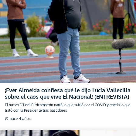
¡Ever Almeida confiesa qué le dijo Lucía Vallecilla
sobre el caos que vive El Nacional! (ENTREVISTA)
El nuevo DT del Bitricampeón narró lo que sufrió por el COVID y revela lo que
trató con la Presidente tras bastidores
hace 4 años
schedule