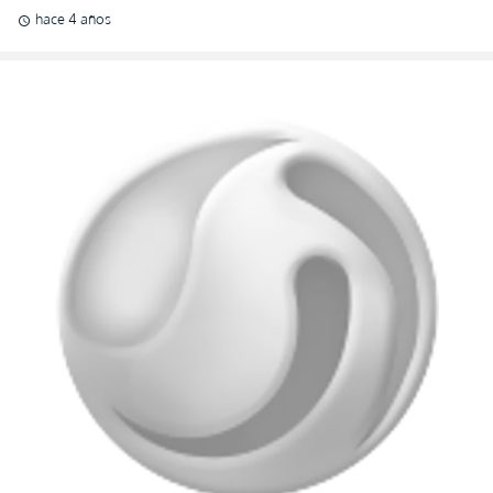
hace 4 años
schedule