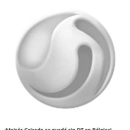
¡Moisés Caicedo se quedó sin DT en Bélgica!