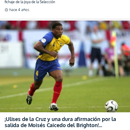
fichaje de la Joya de la Selección
hace 4 años
schedule
¡Ulises de la Cruz y una dura afirmación por la
salida de Moisés Caicedo del Brighton!