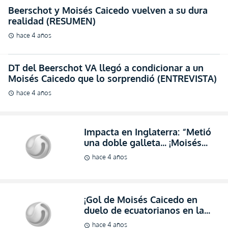
Beerschot y Moisés Caicedo vuelven a su dura
realidad (RESUMEN)
hace 4 años
schedule
DT del Beerschot VA llegó a condicionar a un
Moisés Caicedo que lo sorprendió (ENTREVISTA)
hace 4 años
schedule
Impacta en Inglaterra: “Metió
una doble galleta… ¡Moisés
Caicedo es un Jugador
hace 4 años
schedule
Increíble!” (VIDEO)
¡Gol de Moisés Caicedo en
duelo de ecuatorianos en la
Jupiler Pro League! (VIDEO)
hace 4 años
schedule