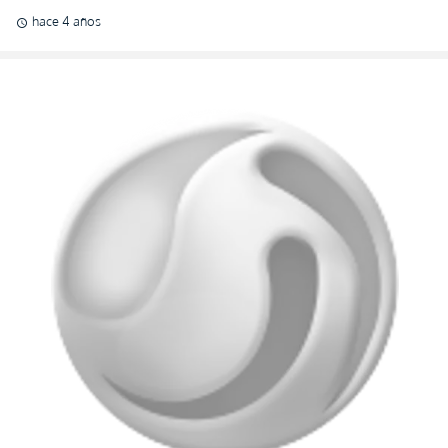
hace 4 años
schedule