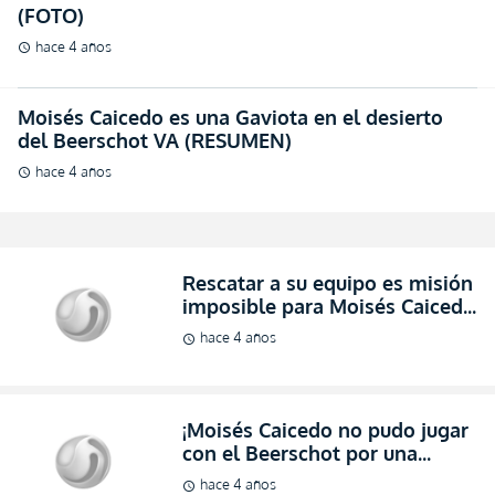
(FOTO)
hace 4 años
schedule
Moisés Caicedo es una Gaviota en el desierto
del Beerschot VA (RESUMEN)
hace 4 años
schedule
Rescatar a su equipo es misión
imposible para Moisés Caicedo
(RESUMEN)
hace 4 años
schedule
¡Moisés Caicedo no pudo jugar
con el Beerschot por una
Huelga de Policías! (OFICIAL)
hace 4 años
schedule