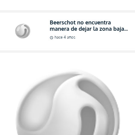
Beerschot no encuentra
manera de dejar la zona baja
(RESUMEN)
hace 4 años
schedule