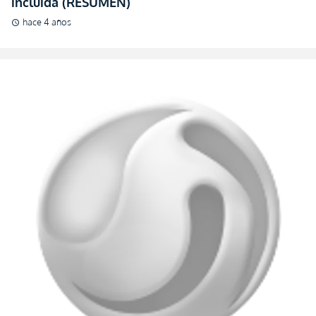
incluida (RESUMEN)
hace 4 años
schedule