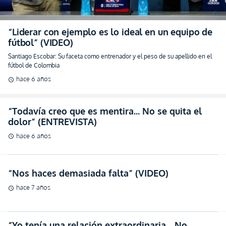
“Liderar con ejemplo es lo ideal en un equipo de
fútbol” (VIDEO)
Santiago Escobar: Su faceta como entrenador y el peso de su apellido en el
fútbol de Colombia
hace 6 años
schedule
“Todavía creo que es mentira… No se quita el
dolor” (ENTREVISTA)
hace 6 años
schedule
“Nos haces demasiada falta” (VIDEO)
hace 7 años
schedule
“Yo tenía una relación extraordinaria… No