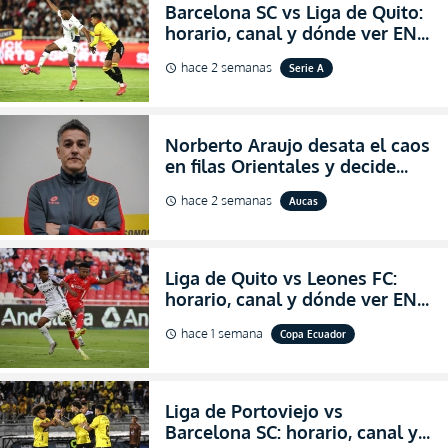
Barcelona SC vs Liga de Quito:
horario, canal y dónde ver EN
VIVO la Fecha 22 de la LigaPro
hace 2 semanas
Serie A
schedule
2026
Norberto Araujo desata el caos
en filas Orientales y decide
abandonar la dirección técnica
hace 2 semanas
Aucas
schedule
de Aucas
Liga de Quito vs Leones FC:
horario, canal y dónde ver EN
VIVO los octavos de final de la
hace 1 semana
Copa Ecuador
schedule
Copa Ecuador 2026
Liga de Portoviejo vs
Barcelona SC: horario, canal y