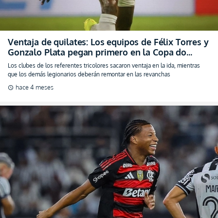
Ventaja de quilates: Los equipos de Félix Torres y
Gonzalo Plata pegan primero en la Copa do
Brasil
Los clubes de los referentes tricolores sacaron ventaja en la ida, mientras
que los demás legionarios deberán remontar en las revanchas
hace 4 meses
schedule