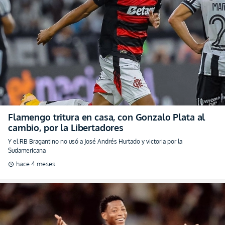
Flamengo tritura en casa, con Gonzalo Plata al
cambio, por la Libertadores
Y el RB Bragantino no usó a José Andrés Hurtado y victoria por la
Sudamericana
hace 4 meses
schedule