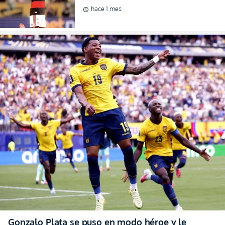
buscar nuevos rumbos en
hace 1 mes
schedule
breve
Gonzalo Plata se puso en modo héroe y le