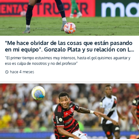
"Me hace olvidar de las cosas que están pasando
en mi equipo”. Gonzalo Plata y su relación con La
Tri (VIDEO)
“El primer tiempo estuvimos muy intensos, hasta el gol quisimos aguantar y
eso es culpa de nosotros y no del profesor"
hace 4 meses
schedule