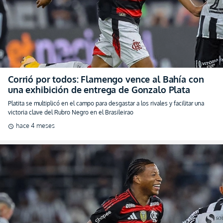
Corrió por todos: Flamengo vence al Bahía con
una exhibición de entrega de Gonzalo Plata
Platita se multiplicó en el campo para desgastar a los rivales y facilitar una
victoria clave del Rubro Negro en el Brasileirao
hace 4 meses
schedule