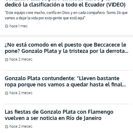
dedicó la clasificación a todo el Ecuador (VIDEO)
“Este equipo cree mucho, confía en Dios y en cada compañero. Somo 26 que
vamos a dejar la vida por esta gente que está aquí”
hace 1 mes
schedule
¿No está comodo en el puesto que Beccacece le
pone? Gonzalo Plata y la tristeza por la derrota
de Ecuador (VIDEO)
hace 2 meses
schedule
Gonzalo Plata contundente: “Lleven bastante
ropa porque nos vamos a quedar hasta el final
aquí” (VIDEO)
hace 2 meses
schedule
Las fiestas de Gonzalo Plata con Flamengo
vuelven a ser noticia en Río de Janeiro
hace 2 meses
schedule