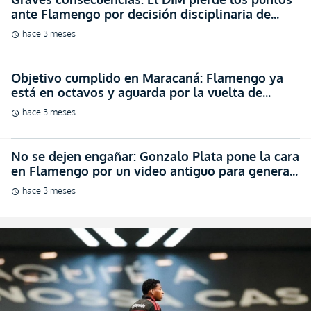
ante Flamengo por decisión disciplinaria de
CONMEBOL (FOTO)
hace 3 meses
schedule
Objetivo cumplido en Maracaná: Flamengo ya
está en octavos y aguarda por la vuelta de
Gonzalo Plata (VIDEO)
hace 3 meses
schedule
No se dejen engañar: Gonzalo Plata pone la cara
en Flamengo por un video antiguo para generar
polémica
hace 3 meses
schedule