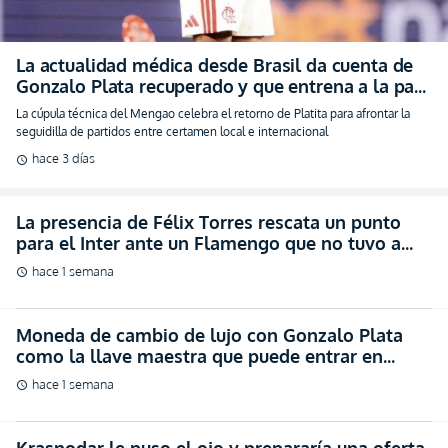
La actualidad médica desde Brasil da cuenta de
Gonzalo Plata recuperado y que entrena a la par
en Flamengo (FOTO)
La cúpula técnica del Mengao celebra el retorno de Platita para afrontar la
seguidilla de partidos entre certamen local e internacional
hace 3 días
schedule
La presencia de Félix Torres rescata un punto
para el Inter ante un Flamengo que no tuvo a
Gonzalo Plata
hace 1 semana
schedule
Moneda de cambio de lujo con Gonzalo Plata
como la llave maestra que puede entrar en
planes del Zenit (FOTO)
hace 1 semana
schedule
Krasnodar le puso el ojo y prepararía una oferta