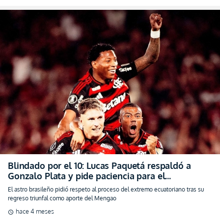
Blindado por el 10: Lucas Paquetá respaldó a
Gonzalo Plata y pide paciencia para el
ecuatoriano en Flamengo (VIDEO)
El astro brasileño pidió respeto al proceso del extremo ecuatoriano tras su
regreso triunfal como aporte del Mengao
hace 4 meses
schedule