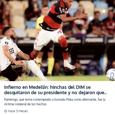
Infierno en Medellín: hinchas del DIM se
desquitaron de su presidente y no dejaron que
jueguen Libertadores (VIDEO)
Flamengo, que tenía contemplado a Gonzalo Plata como alternante, fue la
víctima colateral de los hechos
hace 3 meses
schedule