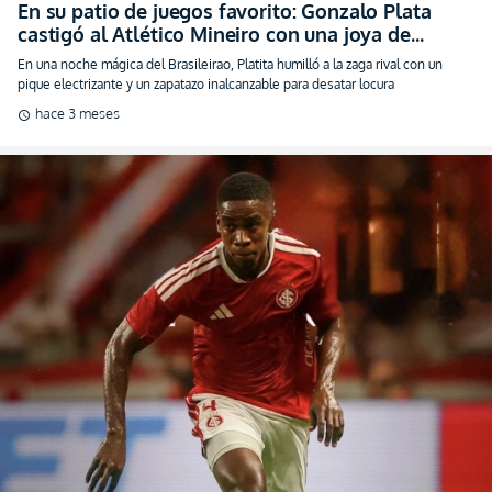
En su patio de juegos favorito: Gonzalo Plata
castigó al Atlético Mineiro con una joya de
colección (VIDEO)
En una noche mágica del Brasileirao, Platita humilló a la zaga rival con un
pique electrizante y un zapatazo inalcanzable para desatar locura
hace 3 meses
schedule