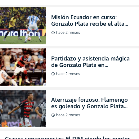
Misión Ecuador en curso:
Gonzalo Plata recibe el alta
del Flamengo y vuela para
hace 2 meses
schedule
integrarse a la Tri
Partidazo y asistencia mágica
de Gonzalo Plata en
clasificación del Flamengo
hace 2 meses
schedule
como puntero (VIDEO)
Aterrizaje forzoso: Flamengo
es goleado y Gonzalo Plata
paga los platos rotos en su
hace 2 meses
schedule
vuelta a la actividad
Graves consecuencias: El DIM pierde los puntos