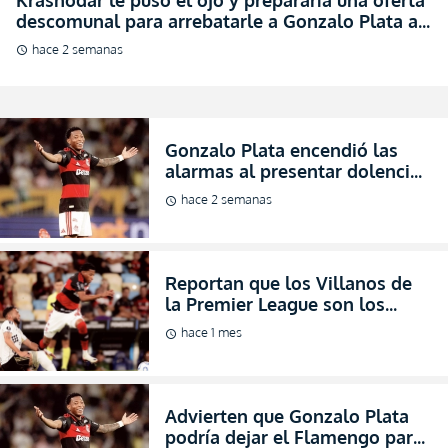
descomunal para arrebatarle a Gonzalo Plata al
Flamengo (FOTO)
hace 2 semanas
schedule
Gonzalo Plata encendió las
alarmas al presentar dolencias
físicas y dejar el partido del
hace 2 semanas
schedule
Flamengo en media hora
(VIDEO)
Reportan que los Villanos de
la Premier League son los
interesados en Gonzalo Plata
hace 1 mes
schedule
(FOTO)
Advierten que Gonzalo Plata
podría dejar el Flamengo para