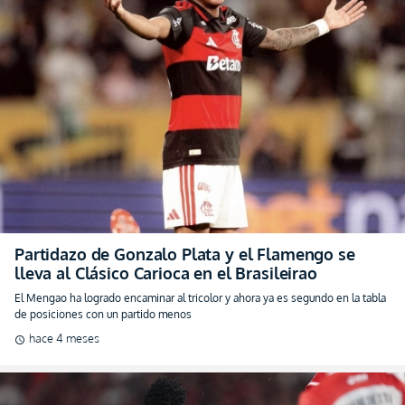
Partidazo de Gonzalo Plata y el Flamengo se
lleva al Clásico Carioca en el Brasileirao
El Mengao ha logrado encaminar al tricolor y ahora ya es segundo en la tabla
de posiciones con un partido menos
hace 4 meses
schedule