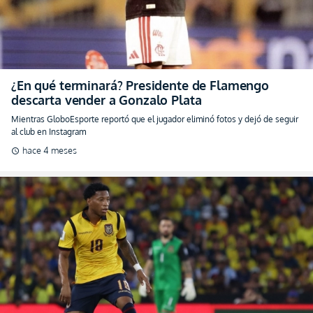
¿En qué terminará? Presidente de Flamengo
descarta vender a Gonzalo Plata
Mientras GloboEsporte reportó que el jugador eliminó fotos y dejó de seguir
al club en Instagram
hace 4 meses
schedule