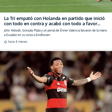
La Tri empató con Holanda en partido que inició
con todo en contra y acabó con todo a favor
(VIDEO)
John Yeboah, Gonzalo Plata y un penal de Énner Valencia llevaron de la mano
a Ecuador en su visita a Eindhoven
hace 4 meses
schedule