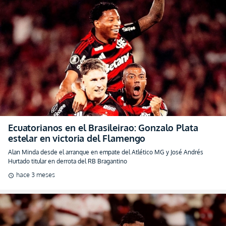
Ecuatorianos en el Brasileirao: Gonzalo Plata
estelar en victoria del Flamengo
Alan Minda desde el arranque en empate del Atlético MG y José Andrés
Hurtado titular en derrota del RB Bragantino
hace 3 meses
schedule