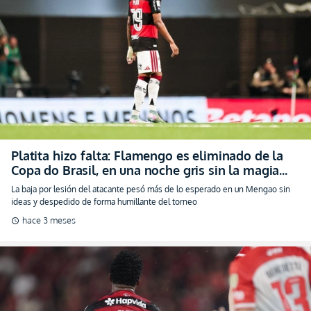
Platita hizo falta: Flamengo es eliminado de la
Copa do Brasil, en una noche gris sin la magia
del ecuatoriano
La baja por lesión del atacante pesó más de lo esperado en un Mengao sin
ideas y despedido de forma humillante del torneo
hace 3 meses
schedule