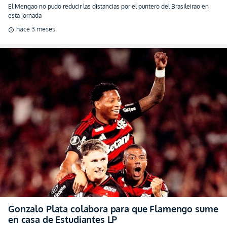
El Mengao no pudo reducir las distancias por el puntero del Brasileirao en
esta jornada
hace 3 meses
schedule
Gonzalo Plata colabora para que Flamengo sume
en casa de Estudiantes LP