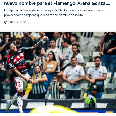
nuevo nombre para el Flamengo: Arena Gonzalo
Plata (VIDEO)
El gigante de Río aprovechó la joya de Platita para mofarse de su rival, con
provocadoras cargadas que resaltan su dominio absoluto
hace 3 meses
schedule