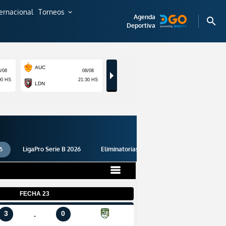
ternacional
Torneos
expand_more
Agenda
search
Deportiva
6
LigaPro Serie B 2026
Eliminatorias 2026