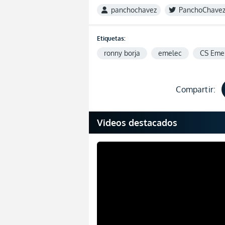
panchochavez
PanchoChave
Etiquetas:
ronny borja
emelec
CS Eme
Compartir:
Videos destacados