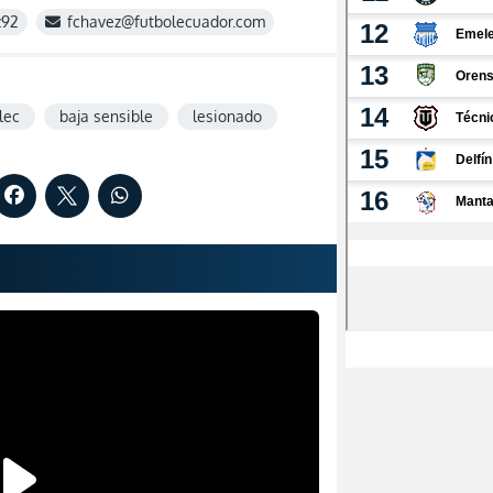
z92
fchavez@futbolecuador.com
lec
baja sensible
lesionado