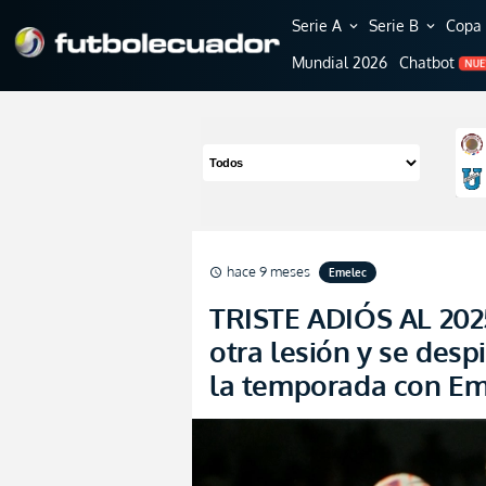
Serie A
Serie B
Copa 
expand_more
expand_more
Mundial 2026
Chatbot
NU
hace 9 meses
Emelec
schedule
TRISTE ADIÓS AL 2025
otra lesión y se des
la temporada con Em