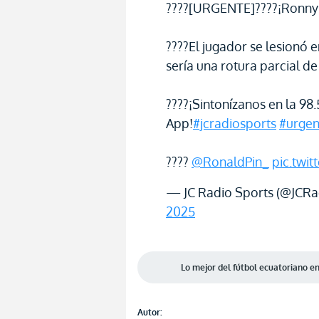
????[URGENTE]????¡Ronny B
????El jugador se lesionó 
sería una rotura parcial de
????¡Sintonízanos en la 98
App!
#jcradiosports
#urgen
????
@RonaldPin_
pic.twi
— JC Radio Sports (@JCRa
2025
Lo mejor del fútbol ecuatoriano 
Autor: