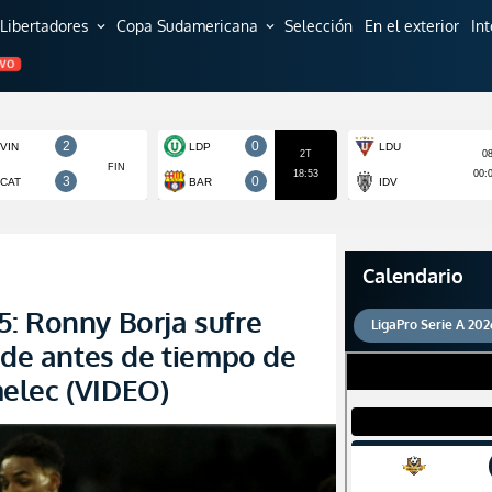
Libertadores
Copa Sudamericana
Selección
En el exterior
In
expand_more
expand_more
EVO
Calendario
: Ronny Borja sufre
LigaPro Serie A 202
pide antes de tiempo de
elec (VIDEO)