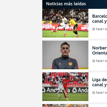
Noticias más leídas
Barcelo
canal y
de la L
hace 1 
schedule
Norbert
Orienta
direcci
hace 1 
schedule
Liga de
canal 
de fina
hace 1 
schedule