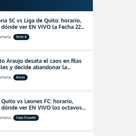
na SC vs Liga de Quito: horario,
 dónde ver EN VIVO la Fecha 22
igaPro 2026
semana
Serie A
o Araujo desata el caos en filas
les y decide abandonar la
ón técnica de Aucas
semana
Aucas
 Quito vs Leones FC: horario,
y dónde ver EN VIVO los octavos
l de la Copa Ecuador 2026
semana
Copa Ecuador