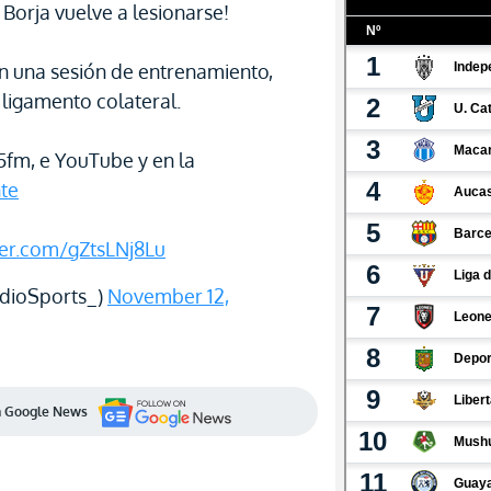
orja vuelve a lesionarse!
en una sesión de entrenamiento,
 ligamento colateral.
.5fm, e YouTube y en la
te
tter.com/gZtsLNj8Lu
dioSports_)
November 12,
en Google News