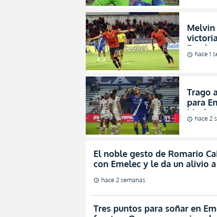
Melvin 
victori
Emelec 
hace 1 
schedule
(VIDEO
Trago 
para Em
Mushuc
hace 2 
schedule
El noble gesto de Romario Cai
con Emelec y le da un alivio a
hace 2 semanas
schedule
Tres puntos para soñar en Eme