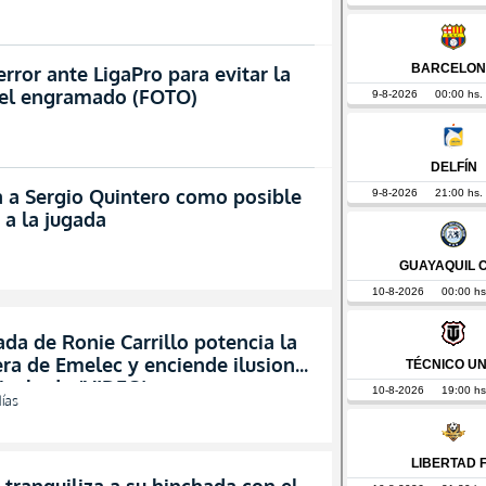
ror ante LigaPro para evitar la
 el engramado (FOTO)
 a Sergio Quintero como posible
 a la jugada
ada de Ronie Carrillo potencia la
ra de Emelec y enciende ilusiones
hinchada (VIDEO)
ías