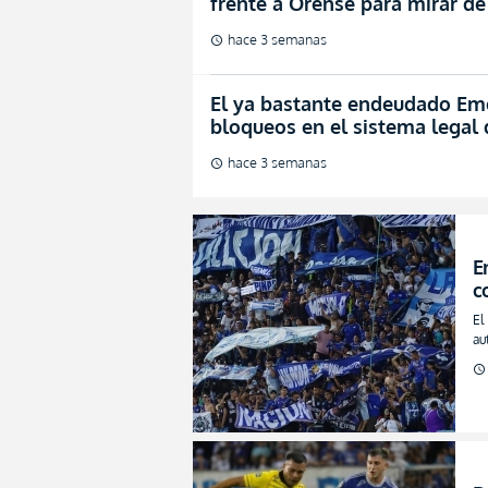
frente a Orense para mirar de
hace 3 semanas
schedule
El ya bastante endeudado Em
bloqueos en el sistema legal 
hace 3 semanas
schedule
E
c
B
El
d
au
qu
schedule