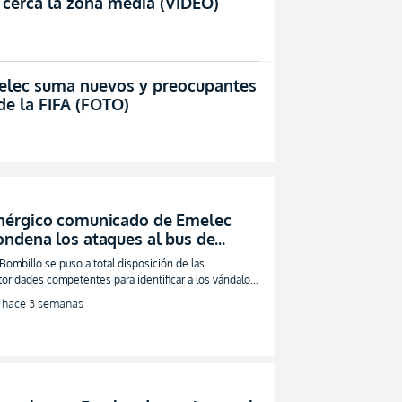
 cerca la zona media (VIDEO)
elec suma nuevos y preocupantes
de la FIFA (FOTO)
nérgico comunicado de Emelec
ondena los ataques al bus de
arcelona y denuncia graves
 Bombillo se puso a total disposición de las
estrozos en el Capwell (FOTO)
toridades competentes para identificar a los vándalos
e empañaron el normal desarrollo del duelo inmortal
hace 3 semanas