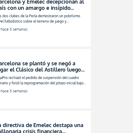
arcelona y Emelec decepcionan al
aís con un amargo e insípido
mpate en el Clásico del Astillero
s dos clubes de la Perla demostraron un pobrísimo
vel futbolístico sobre el terreno de juego y
ntenciaron una igualdad que los aleja de sus objetivos
hace 3 semanas
arcelona se plantó y se negó a
ugar el Clásico del Astillero luego
e sufrir agresiones pero... (VIDEO)
gaPro rechazó el pedido de suspensión del cuadro
nario y forzó la reprogramación del pitazo inicial bajo
 advertencia de severas sanciones
hace 3 semanas
a directiva de Emelec destapa una
illonaria crisis financiera