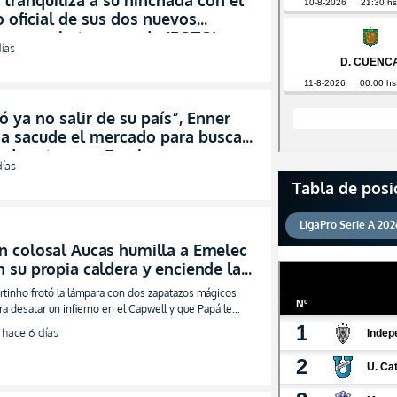
tranquiliza a su hinchada con el
 oficial de sus dos nuevos
zos para la temporada (FOTO)
ías
ó ya no salir de su país”, Enner
ia sacude el mercado para buscar
iado retorno a Emelec
días
VISTA)
Tabla de posi
LigaPro Serie A 202
n colosal Aucas humilla a Emelec
n su propia caldera y enciende la
iesta con Ayrton Preciado
rtinho frotó la lámpara con dos zapatazos mágicos
nspirado (VIDEO)
ra desatar un infierno en el Capwell y que Papá le
nte la cara al Bombillo
hace 6 días