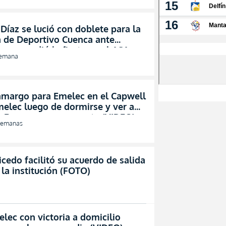
Díaz se lució con doblete para la
a de Deportivo Cuenca ante
y encendió la fiesta en el ASA
semana
)
amargo para Emelec en el Capwell
elec luego de dormirse y ver a
 Runa sacar un empate (VIDEO)
semanas
cedo facilitó su acuerdo de salida
 la institución (FOTO)
lec con victoria a domicilio