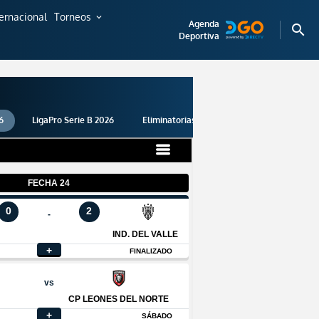
ternacional
Torneos
expand_more
Agenda
search
Deportiva
6
LigaPro Serie B 2026
Eliminatorias 2026