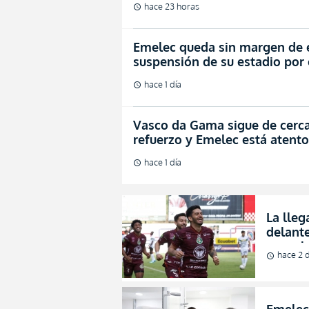
hace 23 horas
schedule
Emelec queda sin margen de er
suspensión de su estadio por
hace 1 día
schedule
Vasco da Gama sigue de cerca
refuerzo y Emelec está atento
hace 1 día
schedule
La lleg
delante
en su 
hace 2 d
schedule