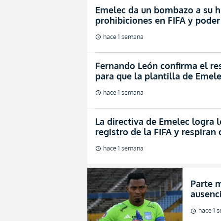
Emelec da un bombazo a su hi
prohibiciones en FIFA y poder
hace 1 semana
schedule
Fernando León confirma el re
para que la plantilla de Emel
hace 1 semana
schedule
La directiva de Emelec logra
registro de la FIFA y respiran 
hace 1 semana
schedule
Parte m
ausenc
por va
hace 1 
schedule