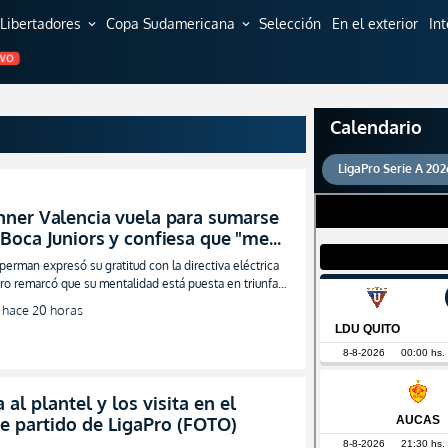
Libertadores
Copa Sudamericana
Selección
En el exterior
In
expand_more
expand_more
EVO
Calendario
LigaPro Serie A 202
nner Valencia vuela para sumarse
 Boca Juniors y confiesa que "me
olió decirle que no a Emelec"
perman expresó su gratitud con la directiva eléctrica
VIDEO)
ro remarcó que su mentalidad está puesta en triunfar
 la liga argentina
hace 20 horas
al plantel y los visita en el
e partido de LigaPro (FOTO)