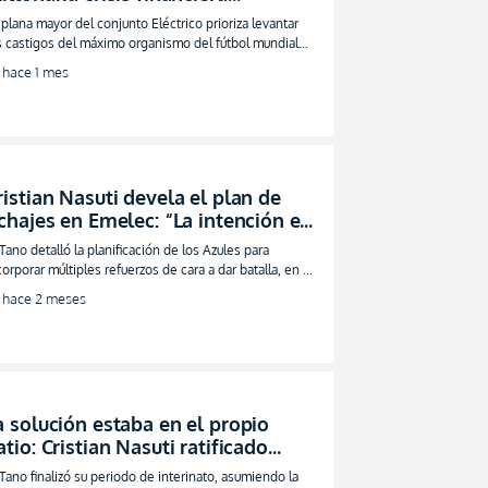
eredada de gestiones pasadas
 plana mayor del conjunto Eléctrico prioriza levantar
FOTO)
s castigos del máximo organismo del fútbol mundial
tes de negociar nuevas incorporaciones
hace 1 mes
ristian Nasuti devela el plan de
ichajes en Emelec: “La intención es
raer cuatro o cinco jugadores más”
 Tano detalló la planificación de los Azules para
VIDEO)
corporar múltiples refuerzos de cara a dar batalla, en el
gundo semestre de la temporada
hace 2 meses
a solución estaba en el propio
atio: Cristian Nasuti ratificado
omo el estratega de Emelec
 Tano finalizó su periodo de interinato, asumiendo la