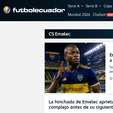
Serie A
Serie B
Copa 
expand_more
expand_more
Mundial 2026
Chatbot
NU
CS Emelec
E
a
d
Su
(
pe
en
schedule
La hinchada de Emelec aprieta 
complejo antes de su siguient