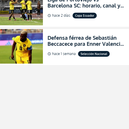
Barcelona SC: horario, canal y
dónde ver EN VIVO los octavos
hace 2 días
Copa Ecuador
schedule
de final de la Copa Ecuador
2026
Defensa férrea de Sebastián
Beccacece para Enner Valencia
al indicar que era el hombre
hace 1 semana
Selección Nacional
schedule
indicado para Ecuador