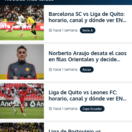
Barcelona SC vs Liga de Quito:
horario, canal y dónde ver EN
VIVO la Fecha 22 de la LigaPro
hace 1 semana
Serie A
schedule
2026
Norberto Araujo desata el caos
en filas Orientales y decide
abandonar la dirección técnica
hace 1 semana
Aucas
schedule
de Aucas
Liga de Quito vs Leones FC:
horario, canal y dónde ver EN
VIVO los octavos de final de la
hace 1 semana
Copa Ecuador
schedule
Copa Ecuador 2026
Liga de Portoviejo vs