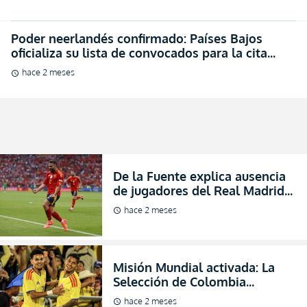
hace 2 meses
schedule
De la Fuente explica ausencia
de jugadores del Real Madrid
en España (VIDEO)
hace 2 meses
schedule
Misión Mundial activada: La
Selección de Colombia
oficializa su nómina de 26 para
hace 2 meses
schedule
activar las emociones (FOTO)
Histórico y polémico: Ni un
solo jugador del Real Madrid
en la nómina de España para
hace 3 meses
schedule
el Mundial (FOTO)