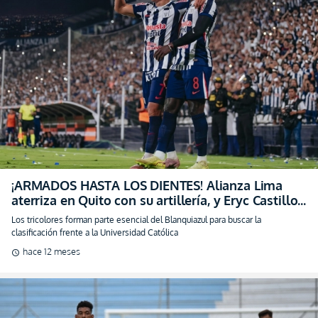
¡ARMADOS HASTA LOS DIENTES! Alianza Lima
aterriza en Quito con su artillería, y Eryc Castillo
y Fernando Gaibor lideran la misión (FOTO)
Los tricolores forman parte esencial del Blanquiazul para buscar la
clasificación frente a la Universidad Católica
hace 12 meses
schedule