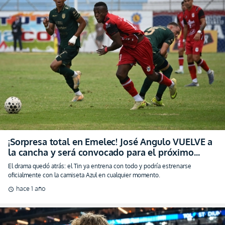
¡Sorpresa total en Emelec! José Angulo VUELVE a
la cancha y será convocado para el próximo
partido
El drama quedó atrás: el Tin ya entrena con todo y podría estrenarse
oficialmente con la camiseta Azul en cualquier momento.
hace 1 año
schedule