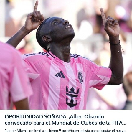
OPORTUNIDAD SOÑADA: ¡Allen Obando
convocado para el Mundial de Clubes de la FIFA
junto a Messi!
El Inter Miami confirmó a su joven 9 quiteño en la lista para disputar el nuevo
torneo que conglomerará a los mejores equipos del planeta
hace 1 año
schedule