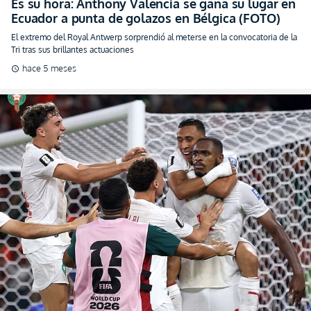
Examen de élite para Ecuador: Marruecos define
su convocatoria estelar para el duelo
comprobatorio (FOTO)
Conoce a los elegidos del cuadro marroquí que buscarán amargar a la Tri en el
duelo a disputarse en Madrid
hace 5 meses
schedule