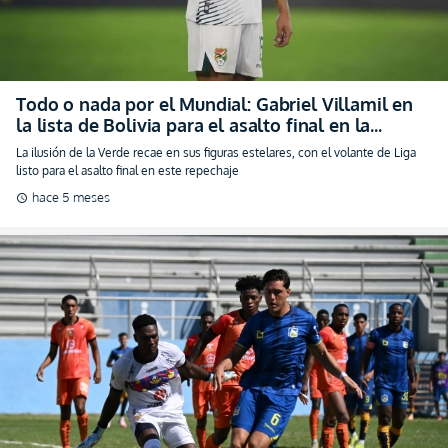
La ilusión de la Verde recae en sus figuras estelares, con el volante de Liga
listo para el asalto final en este repechaje
hace 5 meses
schedule
¡Sangre nueva para Ecuador! David Cabezas entra
en el radar y será llamado para los amistosos