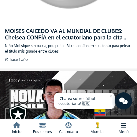
el título más grande entre clubes
hace 1 año
schedule
close
¡Chatea sobre fútbol
ecuatoriano! 🇪🇨
BOTAFOGO SE LO LLEVÓ Y VA CON TODO:
Cristhian Loor jugará el Mundial de Clubes con su
nuevo equipo (FOTO)
Inicio
Posiciones
Calendario
Mundial
Menú
El guardameta ecuatoriano se sube al avión con el Fogao y se alista para