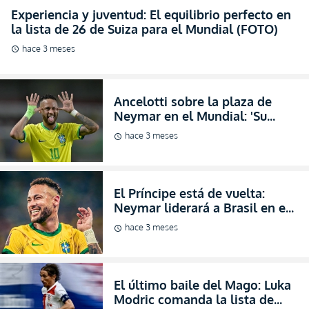
Neymar en el Mundial: 'Su
condición física ha mejorado'
hace 3 meses
schedule
(VIDEO)
El Príncipe está de vuelta:
Neymar liderará a Brasil en el
Mundial 2026 y la pelota
hace 3 meses
schedule
sonríe de felicidad (FOTO)
El último baile del Mago: Luka
Modric comanda la lista de
Croacia y jugará su quinta
hace 3 meses
schedule
Copa del Mundo (FOTO)
El último baile del Diamante: Edin Džeko
encabeza la nómina mundialista de una Bosnia-
Herzegovina (FOTO)
hace 3 meses
schedule