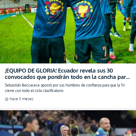
¡EQUIPO DE GLORIA! Ecuador revela sus 30
convocados que pondrán todo en la cancha para
cerrar las Eliminatorias con garra (VIDEO)
Sebastián Beccacece apostó por sus hombres de confianza para que la Tri
cierre con todo el ciclo clasificatorio
hace 11 meses
schedule