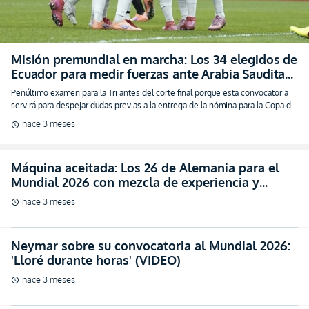
servirá para despejar dudas previas a la entrega de la nómina para la Copa del
Mundo
hace 3 meses
schedule
Máquina aceitada: Los 26 de Alemania para el
Mundial 2026 con mezcla de experiencia y
juventud (FOTO)
hace 3 meses
schedule
Neymar sobre su convocatoria al Mundial 2026:
'Lloré durante horas' (VIDEO)
hace 3 meses
schedule
Experiencia y juventud: El equilibrio perfecto en
la lista de 26 de Suiza para el Mundial (FOTO)
hace 3 meses
schedule
Ancelotti sobre la plaza de