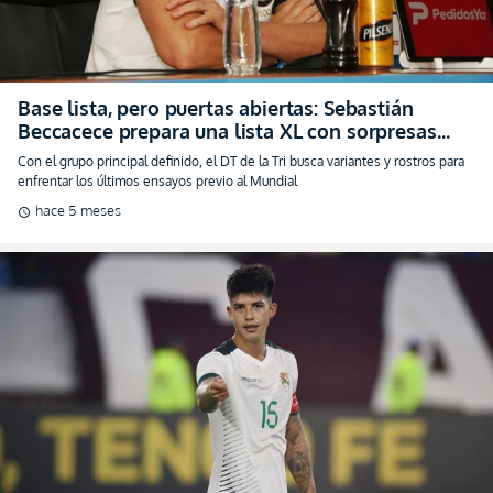
enfrentar los últimos ensayos previo al Mundial
hace 5 meses
schedule
Todo o nada por el Mundial: Gabriel Villamil en
la lista de Bolivia para el asalto final en la
repesca