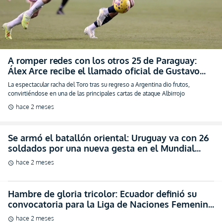
A romper redes con los otros 25 de Paraguay:
Álex Arce recibe el llamado oficial de Gustavo
Alfaro (VIDEO)
La espectacular racha del Toro tras su regreso a Argentina dio frutos,
convirtiéndose en una de las principales cartas de ataque Albirrojo
hace 2 meses
schedule
Se armó el batallón oriental: Uruguay va con 26
soldados por una nueva gesta en el Mundial
(VIDEO)
hace 2 meses
schedule
Hambre de gloria tricolor: Ecuador definió su
convocatoria para la Liga de Naciones Femenina
(FOTO)
hace 2 meses
schedule
Poder neerlandés confirmado: Países Bajos
oficializa su lista de convocados para la cita
máxima mundialista (VIDEO)