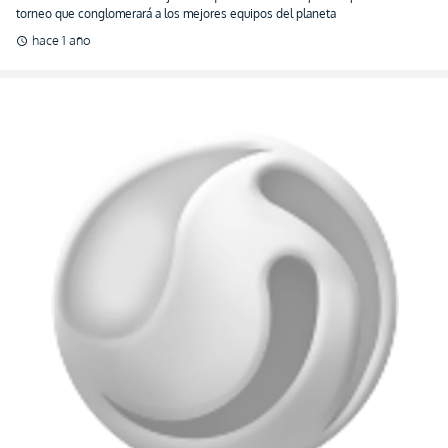
MOISÉS CAICEDO VA AL MUNDIAL DE CLUBES:
Chelsea CONFÍA en el ecuatoriano para la cita
top del año
Niño Moi sigue sin pausa, porque los Blues confían en su talento para pelear