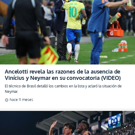
Ancelotti revela las razones de la ausencia de
Vinícius y Neymar en su convocatoria (VIDEO)
El técnico de Brasil detalló los cambios en la lista y aclaró la situación de
Neymar.
hace 11 meses
schedule