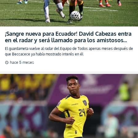
internacionales (VIDEO)
El guardameta vuelve al radar del Equipo de Todos apenas meses después de
que Beccacece ya había mostrado interés en él
hace 5 meses
schedule
¡A probarse en marzo! Djorkaeff Reasco podría
ser convocado por Ecuador para los amistosos
por Europa (VIDEO)
El delantero está en el radar de la Tri para los comprobatorios, como prueba
para luchar por un lugar en el Mundial