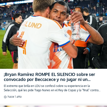
¡Bryan Ramírez ROMPE EL SILENCIO sobre ser
convocado por Beccacece y no jugar ni un
minuto en LaTri! (VIDEO)
El extremo que brilla en LDU se confesó sobre su experiencia en la
Selección, qué les pide Tiago Nunes en el Rey de Copas y la “final” contra
BSC
hace 1 año
schedule