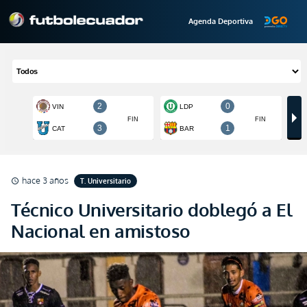
Agenda Deportiva
hace 3 años
T. Universitario
schedule
Técnico Universitario doblegó a El
Nacional en amistoso