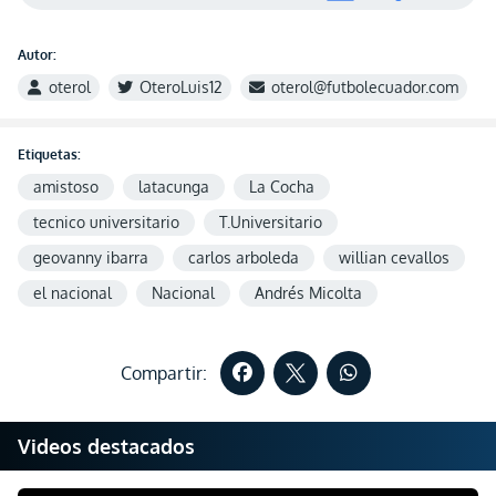
Autor:
oterol
OteroLuis12
oterol@futbolecuador.com
Etiquetas:
amistoso
latacunga
La Cocha
tecnico universitario
T.Universitario
geovanny ibarra
carlos arboleda
willian cevallos
el nacional
Nacional
Andrés Micolta
Compartir:
Videos destacados