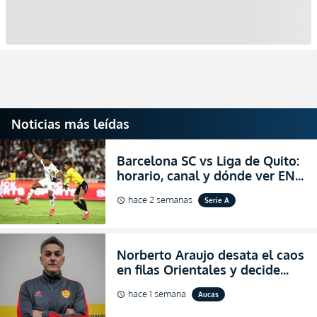
Noticias más leídas
Barcelona SC vs Liga de Quito:
horario, canal y dónde ver EN
VIVO la Fecha 22 de la LigaPro
hace 2 semanas
Serie A
schedule
2026
Norberto Araujo desata el caos
en filas Orientales y decide
abandonar la dirección técnica
hace 1 semana
Aucas
schedule
de Aucas