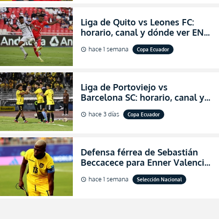
Liga de Quito vs Leones FC:
horario, canal y dónde ver EN
VIVO los octavos de final de la
hace 1 semana
Copa Ecuador
schedule
Copa Ecuador 2026
Liga de Portoviejo vs
Barcelona SC: horario, canal y
dónde ver EN VIVO los octavos
hace 3 días
Copa Ecuador
schedule
de final de la Copa Ecuador
2026
Defensa férrea de Sebastián
Beccacece para Enner Valencia
al indicar que era el hombre
hace 1 semana
Selección Nacional
schedule
indicado para Ecuador