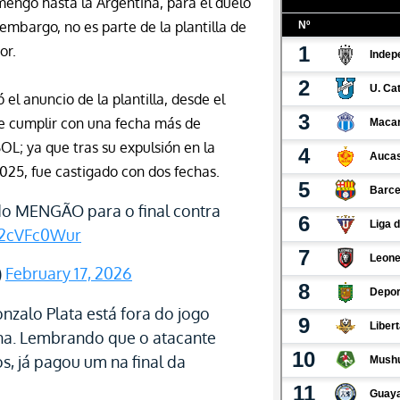
mengo
hasta la Argentina, para el duelo
 embargo, no es parte de la plantilla de
or.
el anuncio de la plantilla, desde el
e cumplir con una fecha más de
L; ya que tras su expulsión en la
2025, fue castigado con dos fechas.
o MENGÃO para o final contra
/N2cVFc0Wur
)
February 17, 2026
zalo Plata está fora do jogo
ina. Lembrando que o atacante
s, já pagou um na final da