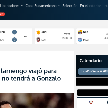
Libertadores
Copa Sudamericana
Selección
En el exterior
In
expand_more
expand_more
EVO
Calendario
! Flamengo viajó para
LigaPro Serie A 202
o no tendrá a Gonzalo