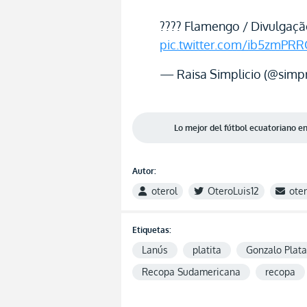
???? Flamengo / Divulgaç
pic.twitter.com/ib5zmPR
— Raisa Simplicio (@simp
Lo mejor del fútbol ecuatoriano 
Autor:
oterol
OteroLuis12
ote
Etiquetas:
Lanús
platita
Gonzalo Plata
Recopa Sudamericana
recopa