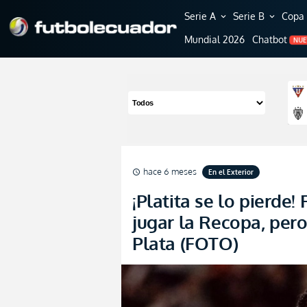
Serie A
Serie B
Copa 
expand_more
expand_more
Mundial 2026
Chatbot
NU
hace 6 meses
En el Exterior
schedule
¡Platita se lo pierde
jugar la Recopa, per
Plata (FOTO)