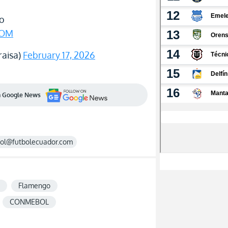
ão
ROM
raisa)
February 17, 2026
en Google News
rol@futbolecuador.com
Flamengo
CONMEBOL