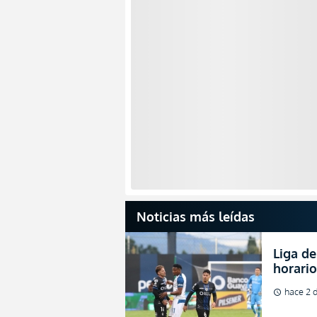
Noticias más leídas
Liga de
horario
partida
hace 2 d
schedule
2026