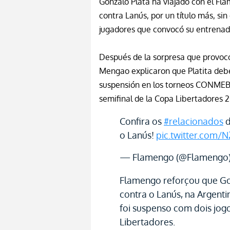
Gonzalo Plata ha viajado con el
Fla
contra Lanús, por un título más, sin
jugadores que convocó su entrenad
Después de la sorpresa que provocó 
M
engao
explicaron que Platita deb
suspensión en los torneos CONMEBO
semifinal de la Copa Libertadores 
Confira os
#relacionados
d
o Lanús!
pic.twitter.com
— Flamengo (@Flamengo
Flamengo reforçou que Gon
contra o Lanús, na Argent
foi suspenso com dois jogo
Libertadores.