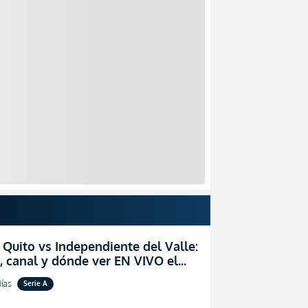
 Quito vs Independiente del Valle:
, canal y dónde ver EN VIVO el
zo por la fecha 24 de la LigaPro
ías
Serie A