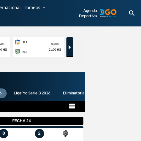
ternacional
Torneos
expand_more
Agenda
search
Deportiva
6
LigaPro Serie B 2026
Eliminatorias 2026