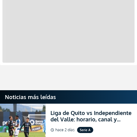
Noticias más leídas
Liga de Quito vs Independiente
del Valle: horario, canal y
dónde ver EN VIVO el
hace 2 días
Serie A
schedule
partidazo por la fecha 24 de la