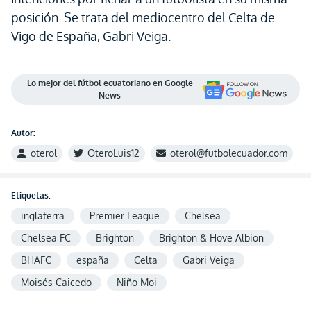
posición. Se trata del mediocentro del Celta de
Vigo de España, Gabri Veiga.
Lo mejor del fútbol ecuatoriano en Google
News
Autor:
oterol
OteroLuis12
oterol@futbolecuador.com
Etiquetas:
inglaterra
Premier League
Chelsea
Chelsea FC
Brighton
Brighton & Hove Albion
BHAFC
españa
Celta
Gabri Veiga
Moisés Caicedo
Niño Moi