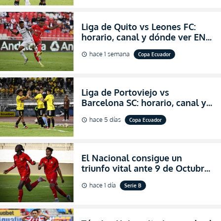
LigaPro 2026
Liga de Quito vs Leones FC:
horario, canal y dónde ver EN
VIVO los octavos de final de la
hace 1 semana
Copa Ecuador
schedule
Copa Ecuador 2026
Liga de Portoviejo vs
Barcelona SC: horario, canal y
dónde ver EN VIVO los octavos
hace 5 días
Copa Ecuador
schedule
de final de la Copa Ecuador
2026
El Nacional consigue un
triunfo vital ante 9 de Octubre
para encender la fe en la
hace 1 día
Serie B
schedule
salvación