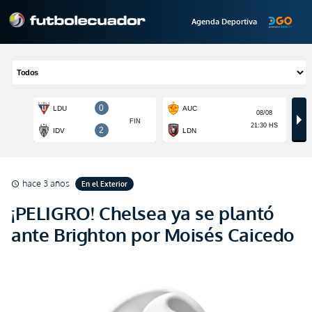
Agenda Deportiva
hace 3 años
En el Exterior
schedule
¡PELIGRO! Chelsea ya se plantó
ante Brighton por Moisés Caicedo