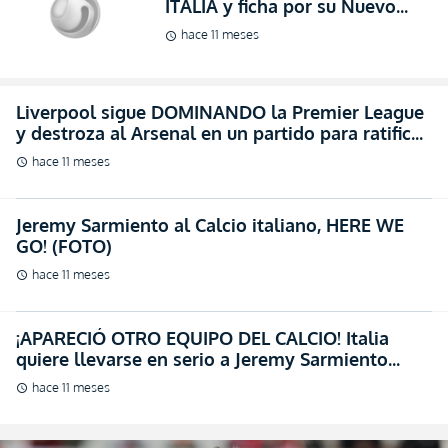
ITALIA y ficha por su Nuevo
Club justo en el cierre del Libro
hace 11 meses
schedule
de Pases! (VIDEO)
Liverpool sigue DOMINANDO la Premier League
y destroza al Arsenal en un partido para ratificar
su liderato (VIDEO)
hace 11 meses
schedule
Jeremy Sarmiento al Calcio italiano, HERE WE
GO! (FOTO)
hace 11 meses
schedule
¡APARECIÓ OTRO EQUIPO DEL CALCIO! Italia
quiere llevarse en serio a Jeremy Sarmiento
(FOTO)
hace 11 meses
schedule