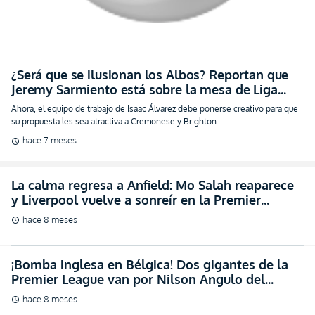
¿Será que se ilusionan los Albos? Reportan que
Jeremy Sarmiento está sobre la mesa de Liga
(VIDEO)
Ahora, el equipo de trabajo de Isaac Álvarez debe ponerse creativo para que
su propuesta les sea atractiva a Cremonese y Brighton
hace 7 meses
schedule
La calma regresa a Anfield: Mo Salah reaparece
y Liverpool vuelve a sonreír en la Premier
League (VIDEO)
hace 8 meses
schedule
¡Bomba inglesa en Bélgica! Dos gigantes de la
Premier League van por Nilson Angulo del
Anderlecht
hace 8 meses
schedule