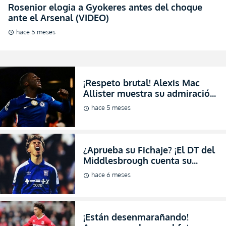
Rosenior elogia a Gyokeres antes del choque
ante el Arsenal (VIDEO)
hace 5 meses
schedule
¡Respeto brutal! Alexis Mac
Allister muestra su admiración
absoluta por Moisés Caicedo:
hace 5 meses
schedule
“Disfruté mucho jugando con
él (VIDEO)
¿Aprueba su Fichaje? ¡El DT del
Middlesbrough cuenta su
verdad sobre Jeremy
hace 6 meses
schedule
Sarmiento! (ENTREVISTA)
¡Están desenmarañando!