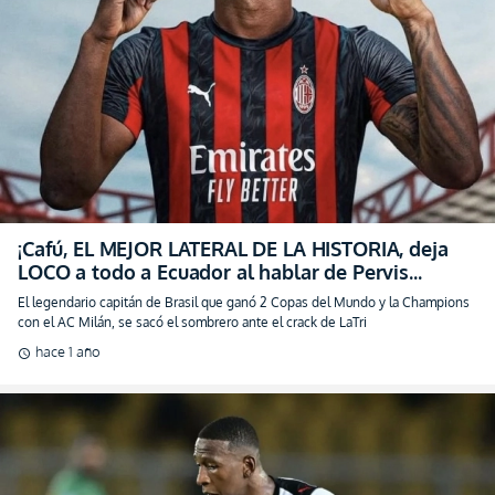
¡Cafú, EL MEJOR LATERAL DE LA HISTORIA, deja
LOCO a todo a Ecuador al hablar de Pervis
Estupiñán! (VIDEO)
El legendario capitán de Brasil que ganó 2 Copas del Mundo y la Champions
con el AC Milán, se sacó el sombrero ante el crack de LaTri
hace 1 año
schedule