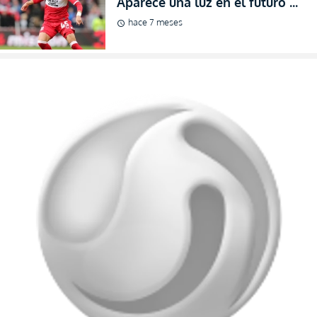
Aparece una luz en el futuro de
Jeremy Sarmiento tras fracaso
hace 7 meses
schedule
en Cremonese (FOTO)