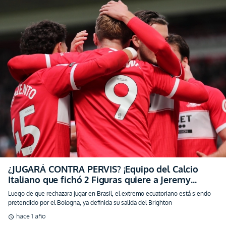
¿JUGARÁ CONTRA PERVIS? ¡Equipo del Calcio
Italiano que fichó 2 Figuras quiere a Jeremy
Sarmiento!
Luego de que rechazara jugar en Brasil, el extremo ecuatoriano está siendo
pretendido por el Bologna, ya definida su salida del Brighton
hace 1 año
schedule