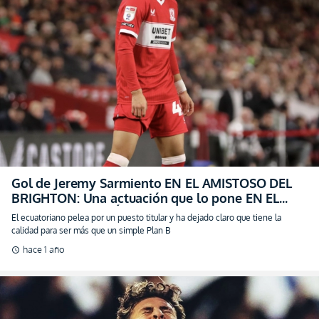
Gol de Jeremy Sarmiento EN EL AMISTOSO DEL
BRIGHTON: Una actuación que lo pone EN EL
FOCO DE ATENCIÓN
El ecuatoriano pelea por un puesto titular y ha dejado claro que tiene la
calidad para ser más que un simple Plan B
hace 1 año
schedule