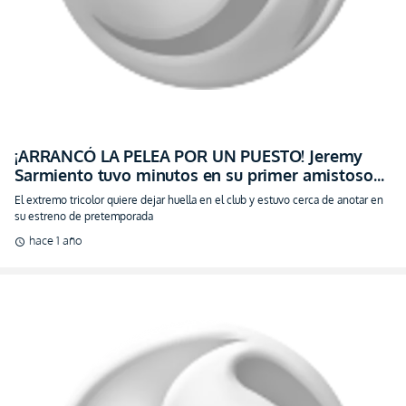
¡ARRANCÓ LA PELEA POR UN PUESTO! Jeremy
Sarmiento tuvo minutos en su primer amistoso
con Brighton y busca convencer al cuerpo
El extremo tricolor quiere dejar huella en el club y estuvo cerca de anotar en
técnico (VIDEO)
su estreno de pretemporada
hace 1 año
schedule