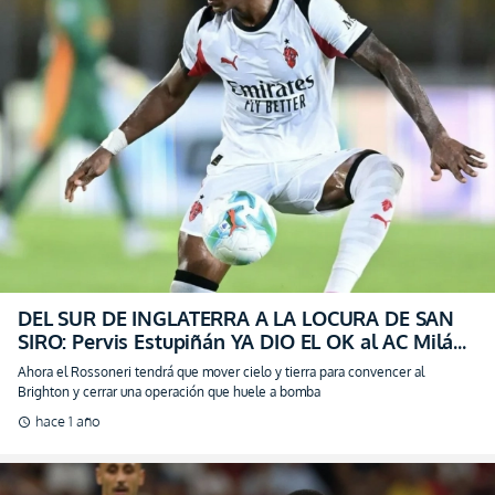
DEL SUR DE INGLATERRA A LA LOCURA DE SAN
SIRO: Pervis Estupiñán YA DIO EL OK al AC Milán
y el mercado EXPLOTA
Ahora el Rossoneri tendrá que mover cielo y tierra para convencer al
Brighton y cerrar una operación que huele a bomba
hace 1 año
schedule