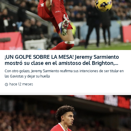
¡UN GOLPE SOBRE LA MESA! Jeremy Sarmiento
mostró su clase en el amistoso del Brighton,
pidiendo una oportunidad en el primer equipo
Con otro golazo, Jeremy Sarmiento reafirma sus intenciones de ser titular en
las Gaviotas y dejar su huella
hace 12 meses
schedule