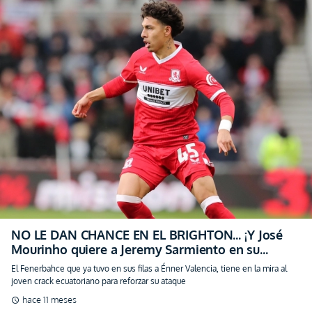
NO LE DAN CHANCE EN EL BRIGHTON… ¡Y José
Mourinho quiere a Jeremy Sarmiento en su
Equipo! (VIDEO)
El Fenerbahce que ya tuvo en sus filas a Énner Valencia, tiene en la mira al
joven crack ecuatoriano para reforzar su ataque
hace 11 meses
schedule