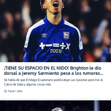
¡TIENE SU ESPACIO EN EL NIDO! Brighton le dio
dorsal a Jeremy Sarmiento pese a los rumores
(FOTO)
Se habla de que El Mago Ecuatoriano podría dejar Las Gaviotas para irse al
Calcio de Italia y algunas cosas más
hace 1 año
schedule