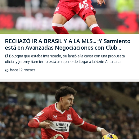
RECHAZÓ IR A BRASIL Y A LA MLS… ¡Y Sarmiento
está en Avanzadas Negociaciones con Club
Europeo!
El Bologna que estaba interesado, se lanzó a la carga con una propuesta
oficial y Jeremy Sarmiento está a un paso de llegar a la Serie A Italiana
hace 12 meses
schedule