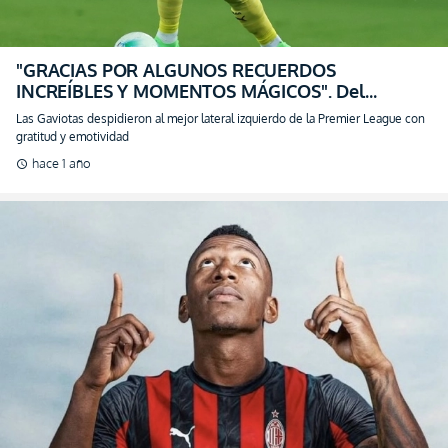
"GRACIAS POR ALGUNOS RECUERDOS
INCREÍBLES Y MOMENTOS MÁGICOS". Del
Brighton para Pervis (VIDEO)
Las Gaviotas despidieron al mejor lateral izquierdo de la Premier League con
gratitud y emotividad
hace 1 año
schedule