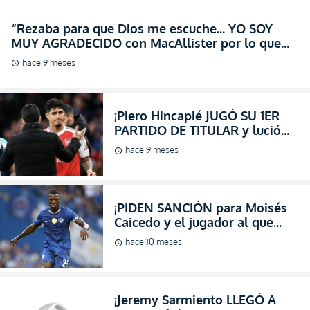
“Rezaba para que Dios me escuche… YO SOY
MUY AGRADECIDO con MacAllister por lo que
hizo por mí” (ENTREVISTA)
hace 9 meses
schedule
¡Piero Hincapié JUGÓ SU 1ER
PARTIDO DE TITULAR y lució
como Emperador en la victoria
hace 9 meses
schedule
del Arsenal!
¡PIDEN SANCIÓN para Moisés
Caicedo y el jugador al que
supuestamente agredió
hace 10 meses
schedule
Rompe el Silencio! (VIDEO)
¡Jeremy Sarmiento LLEGÓ A