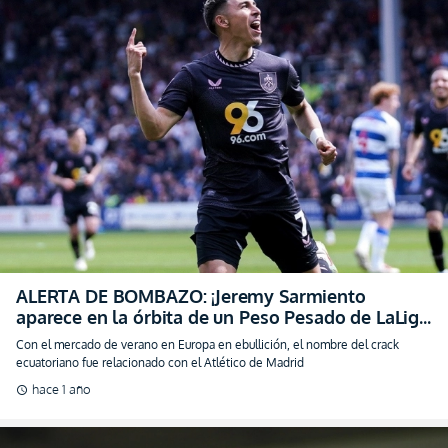
ALERTA DE BOMBAZO: ¡Jeremy Sarmiento
aparece en la órbita de un Peso Pesado de LaLiga
de España!
Con el mercado de verano en Europa en ebullición, el nombre del crack
ecuatoriano fue relacionado con el Atlético de Madrid
hace 1 año
schedule