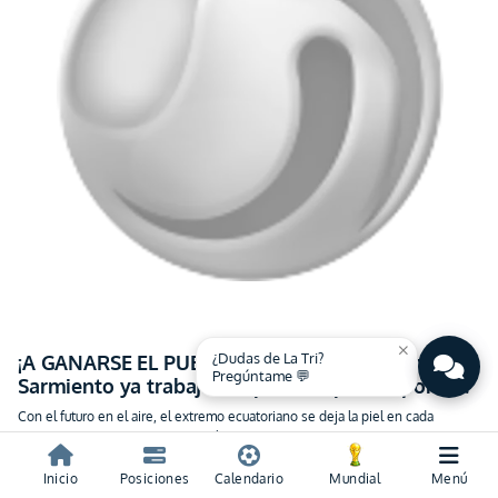
close
¿Dudas de La Tri?
¡A GANARSE EL PUESTO COMO SEA! Jeremy
Pregúntame 💬
Sarmiento ya trabaja a tope en la pretemporada
del Brighton
Con el futuro en el aire, el extremo ecuatoriano se deja la piel en cada
entrenamiento para convencer a las Gaviotas
hace 1 año
schedule
Inicio
Posiciones
Calendario
Mundial
Menú