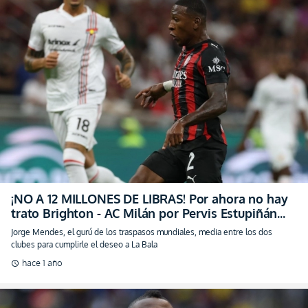
¡NO A 12 MILLONES DE LIBRAS! Por ahora no hay
trato Brighton - AC Milán por Pervis Estupiñán
(FOTO)
Jorge Mendes, el gurú de los traspasos mundiales, media entre los dos
clubes para cumplirle el deseo a La Bala
hace 1 año
schedule