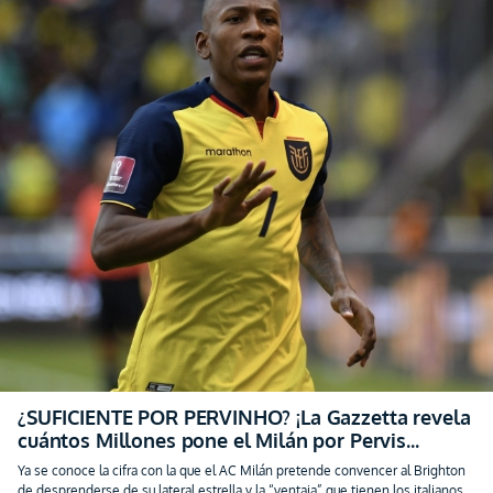
¿SUFICIENTE POR PERVINHO? ¡La Gazzetta revela
cuántos Millones pone el Milán por Pervis
Estupiñán!
Ya se conoce la cifra con la que el AC Milán pretende convencer al Brighton
de desprenderse de su lateral estrella y la “ventaja” que tienen los italianos