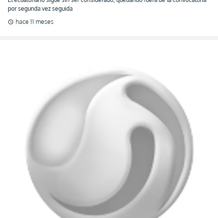
por segunda vez seguida
hace 11 meses
schedule