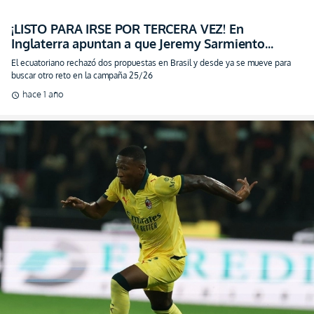
¡LISTO PARA IRSE POR TERCERA VEZ! En
Inglaterra apuntan a que Jeremy Sarmiento
dejará otra vez el Brighton
El ecuatoriano rechazó dos propuestas en Brasil y desde ya se mueve para
buscar otro reto en la campaña 25/26
hace 1 año
schedule