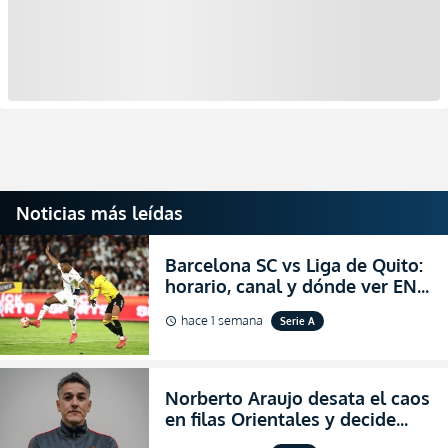
Noticias más leídas
Barcelona SC vs Liga de Quito:
horario, canal y dónde ver EN
VIVO la Fecha 22 de la LigaPro
hace 1 semana
Serie A
schedule
2026
Norberto Araujo desata el caos
en filas Orientales y decide
abandonar la dirección técnica