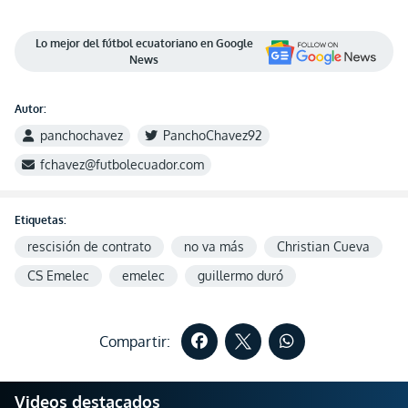
Lo mejor del fútbol ecuatoriano en Google
News
Autor:
panchochavez
PanchoChavez92
fchavez@futbolecuador.com
Etiquetas:
rescisión de contrato
no va más
Christian Cueva
CS Emelec
emelec
guillermo duró
Compartir:
Videos destacados