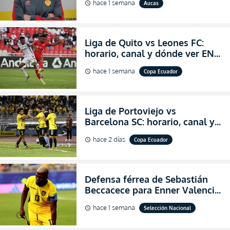
hace 1 semana
Aucas
schedule
de Aucas
Liga de Quito vs Leones FC:
horario, canal y dónde ver EN
VIVO los octavos de final de la
hace 1 semana
Copa Ecuador
schedule
Copa Ecuador 2026
Liga de Portoviejo vs
Barcelona SC: horario, canal y
dónde ver EN VIVO los octavos
hace 2 días
Copa Ecuador
schedule
de final de la Copa Ecuador
2026
Defensa férrea de Sebastián
Beccacece para Enner Valencia
al indicar que era el hombre
hace 1 semana
Selección Nacional
schedule
indicado para Ecuador