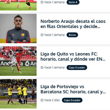
hace 1 semana
Serie A
schedule
2026
Norberto Araujo desata el caos
en filas Orientales y decide
abandonar la dirección técnica
hace 1 semana
Aucas
schedule
de Aucas
Liga de Quito vs Leones FC:
horario, canal y dónde ver EN
VIVO los octavos de final de la
hace 1 semana
Copa Ecuador
schedule
Copa Ecuador 2026
Liga de Portoviejo vs
Barcelona SC: horario, canal y
dónde ver EN VIVO los octavos
hace 2 días
Copa Ecuador
schedule
de final de la Copa Ecuador
2026