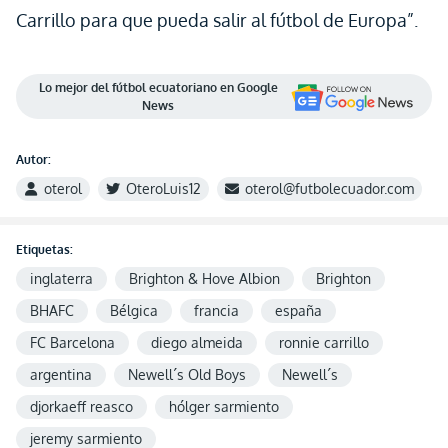
Carrillo para que pueda salir al fútbol de Europa”.
Lo mejor del fútbol ecuatoriano en Google
News
Autor:
oterol
OteroLuis12
oterol@futbolecuador.com
Etiquetas:
inglaterra
Brighton & Hove Albion
Brighton
BHAFC
Bélgica
francia
españa
FC Barcelona
diego almeida
ronnie carrillo
argentina
Newell´s Old Boys
Newell´s
djorkaeff reasco
hólger sarmiento
jeremy sarmiento