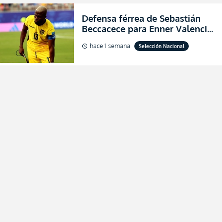
Defensa férrea de Sebastián
Beccacece para Enner Valencia
al indicar que era el hombre
hace 1 semana
Selección Nacional
schedule
indicado para Ecuador