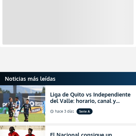
Noticias más leídas
Liga de Quito vs Independiente
del Valle: horario, canal y
dónde ver EN VIVO el
hace 3 días
Serie A
schedule
partidazo por la fecha 24 de la
LigaPro 2026
El Nacional consigue un