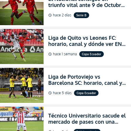
triunfo vital ante 9 de Octubre
para encender la fe en la
hace 2 días
Serie B
schedule
salvación
Liga de Quito vs Leones FC:
horario, canal y dónde ver EN
VIVO los octavos de final de la
hace 1 semana
Copa Ecuador
schedule
Copa Ecuador 2026
Liga de Portoviejo vs
Barcelona SC: horario, canal y
dónde ver EN VIVO los octavos
hace 5 días
Copa Ecuador
schedule
de final de la Copa Ecuador
2026
Técnico Universitario sacude el
mercado de pases con una
verdadera revolución para