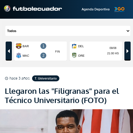
Agenda Deportiva
hace 3 años
T. Universitario
schedule
Llegaron las "Filigranas" para el
Técnico Universitario (FOTO)