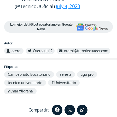
(@TecnicoUOficial)
July 4, 2023
Lo mejor del fútbol ecuatoriano en Google
News
Autor:
oterol
OteroLuis12
oterol@futbolecuador.com
Etiquetas:
Campeonato Ecuatoriano
serie a
liga pro
tecnico universitario
T.Universitario
yilmar filigrana
Compartir: