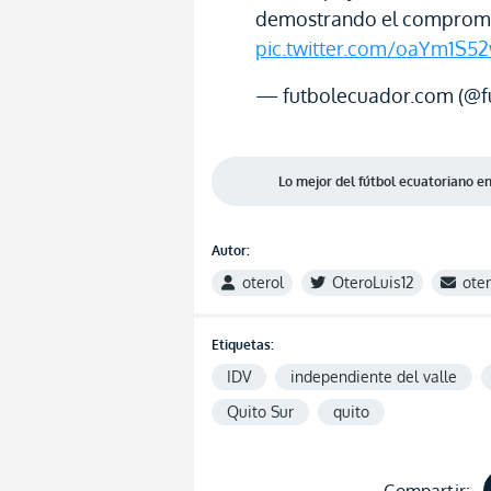
demostrando el compromis
pic.twitter.com/oaYm1S5
— futbolecuador.com (@f
Lo mejor del fútbol ecuatoriano 
Autor:
oterol
OteroLuis12
ote
Etiquetas:
IDV
independiente del valle
Quito Sur
quito