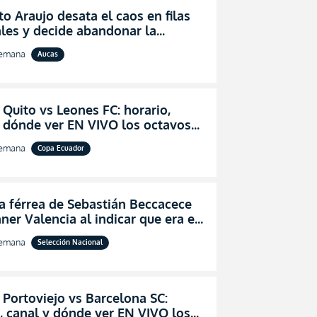
o Araujo desata el caos en filas
les y decide abandonar la
ón técnica de Aucas
semana
Aucas
 Quito vs Leones FC: horario,
y dónde ver EN VIVO los octavos
l de la Copa Ecuador 2026
semana
Copa Ecuador
a férrea de Sebastián Beccacece
ner Valencia al indicar que era el
 indicado para Ecuador
semana
Selección Nacional
 Portoviejo vs Barcelona SC:
, canal y dónde ver EN VIVO los