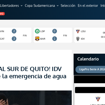
Libertadores
Copa Sudamericana
Selección
En el exterior
In
expand_more
expand_more
EVO
Calendario
L SUR DE QUITO! IDV
LigaPro Serie A 202
e la emergencia de agua