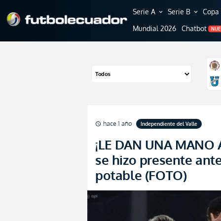
Serie A
Serie B
Copa 
expand_more
expand_more
Mundial 2026
Chatbot
NU
hace 1 año
Independiente del Valle
schedule
¡LE DAN UNA MANO A
se hizo presente ant
potable (FOTO)