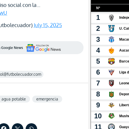
o social con la…
2wU
utbolecuador)
July 15, 2025
en Google News
rol@futbolecuador.com
agua potable
emergencia