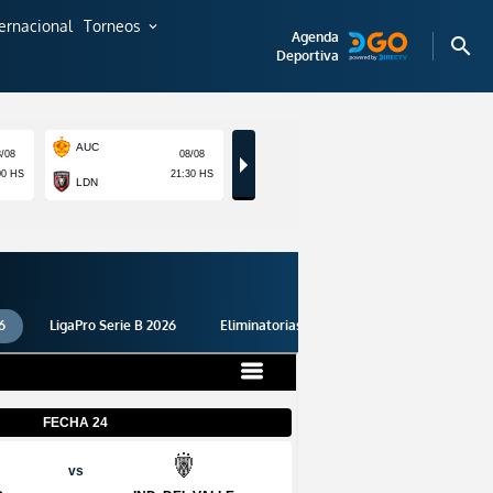
ternacional
Torneos
expand_more
Agenda
search
Deportiva
6
LigaPro Serie B 2026
Eliminatorias 2026