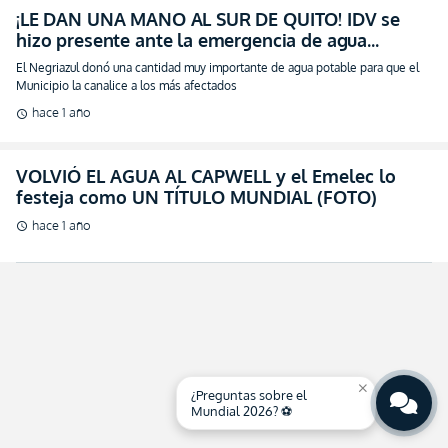
¡LE DAN UNA MANO AL SUR DE QUITO! IDV se
hizo presente ante la emergencia de agua
potable (FOTO)
El Negriazul donó una cantidad muy importante de agua potable para que el
Municipio la canalice a los más afectados
hace 1 año
schedule
VOLVIÓ EL AGUA AL CAPWELL y el Emelec lo
festeja como UN TÍTULO MUNDIAL (FOTO)
hace 1 año
schedule
close
¿Preguntas sobre el
Mundial 2026? ⚽