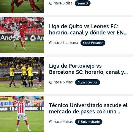
hace 3 días
Serie B
schedule
salvación
Liga de Quito vs Leones FC:
horario, canal y dónde ver EN
VIVO los octavos de final de la
hace 1 semana
Copa Ecuador
schedule
Copa Ecuador 2026
Liga de Portoviejo vs
Barcelona SC: horario, canal y
dónde ver EN VIVO los octavos
hace 6 días
Copa Ecuador
schedule
de final de la Copa Ecuador
2026
Técnico Universitario sacude el
mercado de pases con una
verdadera revolución para
hace 4 días
T. Universitario
schedule
asegurar la permanencia
(FOTO)