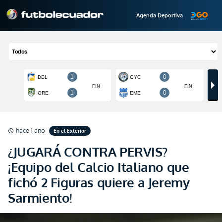
Agenda Deportiva
hace 1 año
En el Exterior
schedule
¿JUGARÁ CONTRA PERVIS?
¡Equipo del Calcio Italiano que
fichó 2 Figuras quiere a Jeremy
Sarmiento!