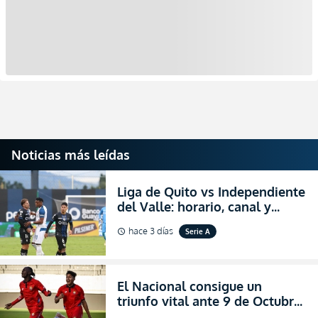
Noticias más leídas
Liga de Quito vs Independiente
del Valle: horario, canal y
dónde ver EN VIVO el
hace 3 días
Serie A
schedule
partidazo por la fecha 24 de la
LigaPro 2026
El Nacional consigue un
triunfo vital ante 9 de Octubre
para encender la fe en la