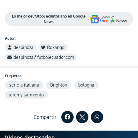
Lo mejor del fútbol ecuatoriano en Google
News
Autor:
despinoza
Rokangol
despinoza@futbolecuador.com
Etiquetas:
serie a italiana
Brighton
bologna
jeremy sarmiento
Compartir:
Videos destacados