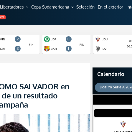
Libertadores
Copa Sudamericana
Selección
En el exterior
In
expand_more
expand_more
EVO
Calendario
 COMO SALVADOR en
LigaPro Serie A 202
 de un resultado
 campaña