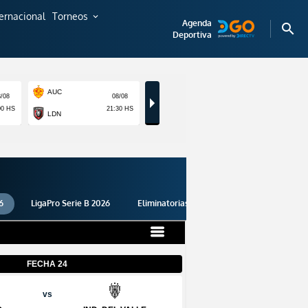
ternacional
Torneos
expand_more
Agenda
search
Deportiva
6
LigaPro Serie B 2026
Eliminatorias 2026