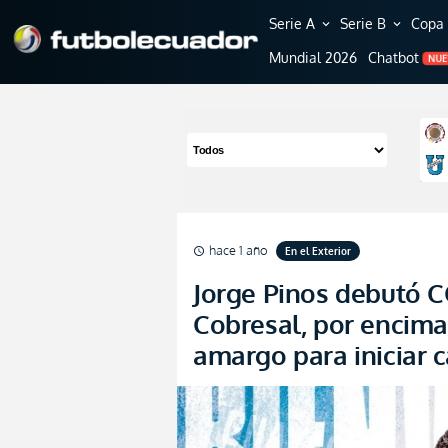
Serie A
Serie B
Copa 
expand_more
expand_more
Mundial 2026
Chatbot
NU
hace 1 año
En el Exterior
schedule
Jorge Pinos debutó
Cobresal, por encima
amargo para iniciar