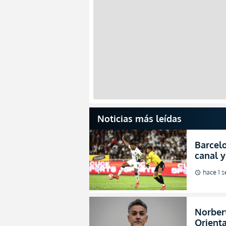
Noticias más leídas
Barcelo
canal y
de la L
hace 1 
schedule
Norbert
Orienta