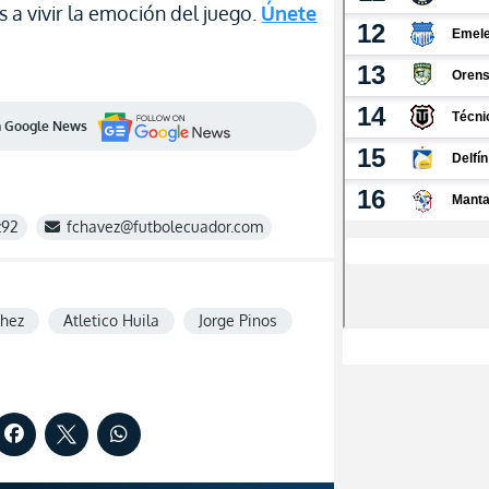
 a vivir la emoción del juego.
Únete
en Google News
z92
fchavez@futbolecuador.com
chez
Atletico Huila
Jorge Pinos