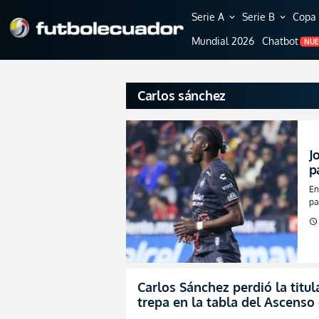
Serie A
Serie B
Copa 
expand_more
expand_more
Mundial 2026
Chatbot
NU
Carlos sánchez
J
p
e
En
j
pa
schedule
Carlos Sánchez perdió la titul
trepa en la tabla del Ascens