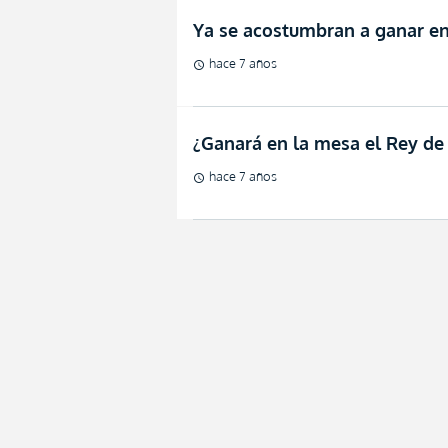
Ya se acostumbran a ganar en
hace 7 años
schedule
¿Ganará en la mesa el Rey de
hace 7 años
schedule