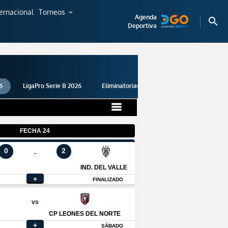
ternacional
Torneos
expand_more
Agenda
search
Deportiva
6
LigaPro Serie B 2026
Eliminatorias 2026