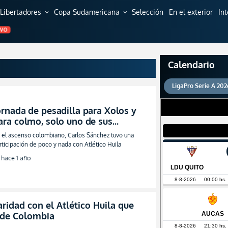
Libertadores
Copa Sudamericana
Selección
En el exterior
In
expand_more
expand_more
EVO
Calendario
LigaPro Serie A 202
ornada de pesadilla para Xolos y
ara colmo, solo uno de sus
cuatorianos entró en los planes de
 el ascenso colombiano, Carlos Sánchez tuvo una
uego
rticipación de poco y nada con Atlético Huila
hace 1 año
aridad con el Atlético Huila que
o de Colombia