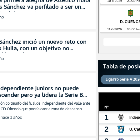
 primera alegría de Atlético Huila
s Sánchez va perfilado a ser un
te del proyecto
año
Sánchez inició un nuevo reto con
o Huila, con un objetivo no
able en el camino
año
Tabla de posi
LigaPro Serie A 202
ndependiente Juniors no puede
scender pero ya lidera la Serie B
RESUMEN)
ónico triunfo del filial de Independiente del Valle ante
 CD.Olmedo que podría caer a zona de descenso
hace 3 años