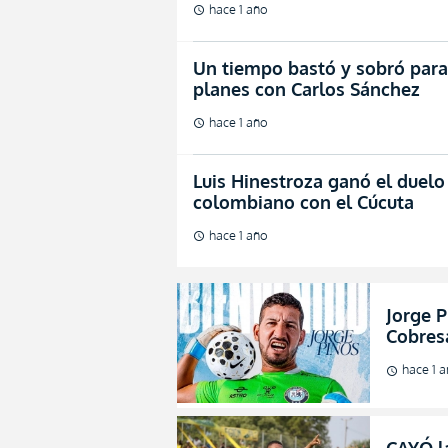
hace 1 año
schedule
Un tiempo bastó y sobró para 
planes con Carlos Sánchez
hace 1 año
schedule
Luis Hinestroza ganó el duelo 
colombiano con el Cúcuta
hace 1 año
schedule
Jorge 
Cobresa
amargo
hace 1 
schedule