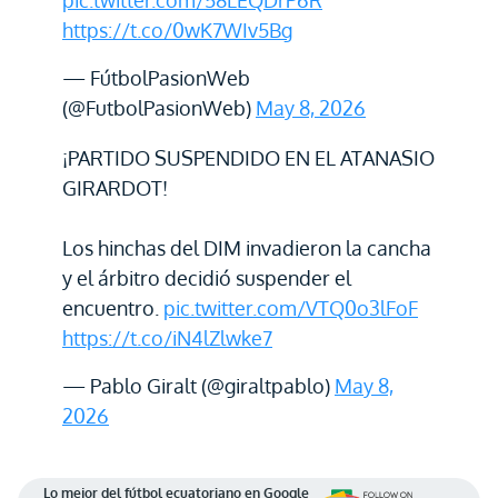
pic.twitter.com/58LEQDrP6R
https://t.co/0wK7WIv5Bg
— FútbolPasionWeb
(@FutbolPasionWeb)
May 8, 2026
¡PARTIDO SUSPENDIDO EN EL ATANASIO
GIRARDOT!
Los hinchas del DIM invadieron la cancha
y el árbitro decidió suspender el
encuentro.
pic.twitter.com/VTQ0o3lFoF
https://t.co/iN4lZlwke7
— Pablo Giralt (@giraltpablo)
May 8,
2026
Lo mejor del fútbol ecuatoriano en Google