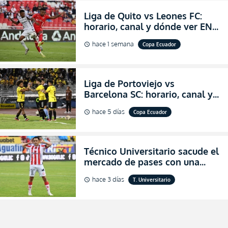
Liga de Quito vs Leones FC:
horario, canal y dónde ver EN
VIVO los octavos de final de la
hace 1 semana
Copa Ecuador
schedule
Copa Ecuador 2026
Liga de Portoviejo vs
Barcelona SC: horario, canal y
dónde ver EN VIVO los octavos
hace 5 días
Copa Ecuador
schedule
de final de la Copa Ecuador
2026
Técnico Universitario sacude el
mercado de pases con una
verdadera revolución para
hace 3 días
T. Universitario
schedule
asegurar la permanencia
(FOTO)