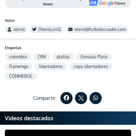
News
Autor:
oterol
OteroLuis12
oterol@futbolecuador.com
Etiquetas:
colombia
DIM
platita
Gonzalo Plata
Flamengo
libertadores
copa libertadores
CONMEBOL
Compartir:
Videos destacados