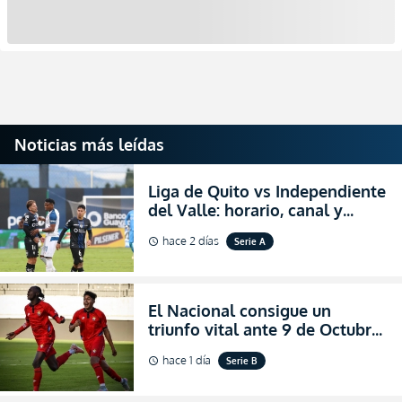
Noticias más leídas
Liga de Quito vs Independiente
del Valle: horario, canal y
dónde ver EN VIVO el
hace 2 días
Serie A
schedule
partidazo por la fecha 24 de la
LigaPro 2026
El Nacional consigue un
triunfo vital ante 9 de Octubre
para encender la fe en la
hace 1 día
Serie B
schedule
salvación