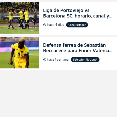
Liga de Portoviejo vs
Barcelona SC: horario, canal y
dónde ver EN VIVO los octavos
hace 4 días
Copa Ecuador
schedule
de final de la Copa Ecuador
2026
Defensa férrea de Sebastián
Beccacece para Enner Valencia
al indicar que era el hombre
hace 1 semana
Selección Nacional
schedule
indicado para Ecuador