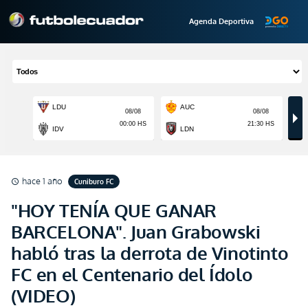
Agenda Deportiva
hace 1 año
Cuniburo FC
schedule
"HOY TENÍA QUE GANAR
BARCELONA". Juan Grabowski
habló tras la derrota de Vinotinto
FC en el Centenario del Ídolo
(VIDEO)