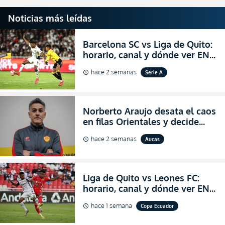
Noticias más leídas
Barcelona SC vs Liga de Quito:
horario, canal y dónde ver EN
VIVO la Fecha 22 de la LigaPro
hace 2 semanas
Serie A
schedule
2026
Norberto Araujo desata el caos
en filas Orientales y decide
abandonar la dirección técnica
hace 2 semanas
Aucas
schedule
de Aucas
Liga de Quito vs Leones FC:
horario, canal y dónde ver EN
VIVO los octavos de final de la
hace 1 semana
Copa Ecuador
schedule
Copa Ecuador 2026