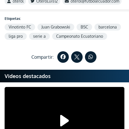
oterol
OteroLuis12
oterol@futbolecuador.com
Etiquetas:
Vinotinto FC
Juan Grabowski
BSC
barcelona
liga pro
serie a
Campeonato Ecuatoriano
Compartir:
Videos destacados