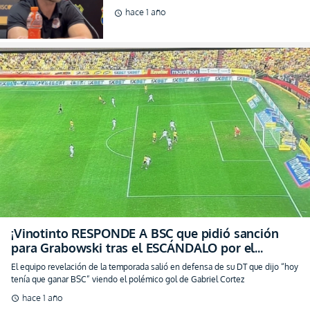
pedido de sanción para Juan
hace 1 año
schedule
Grabowski! (VIDEO)
¡Vinotinto RESPONDE A BSC que pidió sanción
para Grabowski tras el ESCÁNDALO por el
offside que se vio en TV!
El equipo revelación de la temporada salió en defensa de su DT que dijo “hoy
tenía que ganar BSC” viendo el polémico gol de Gabriel Cortez
hace 1 año
schedule