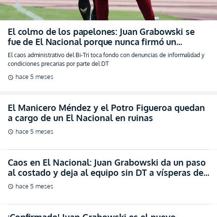
El colmo de los papelones: Juan Grabowski se
fue de El Nacional porque nunca firmó un
contrato ni podía ser habilitado (VIDEO)
El caos administrativo del Bi-Tri toca fondo con denuncias de informalidad y
condiciones precarias por parte del DT
hace 5 meses
schedule
El Manicero Méndez y el Potro Figueroa quedan
a cargo de un El Nacional en ruinas
hace 5 meses
schedule
Caos en El Nacional: Juan Grabowski da un paso
al costado y deja al equipo sin DT a vísperas del
debut (FOTO)
hace 5 meses
schedule
¡Confirmado! Juan Grabowski es el nuevo