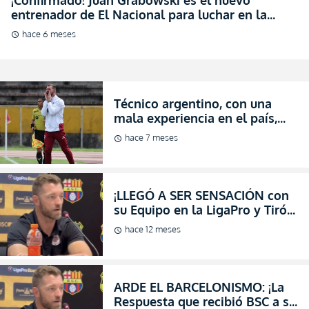
entrenador de El Nacional para luchar en la
Serie B
hace 6 meses
schedule
Técnico argentino, con una
mala experiencia en el país,
¡inicia la nueva era en El
hace 7 meses
schedule
Nacional! (FOTO)
¡LLEGÓ A SER SENSACIÓN con
su Equipo en la LigaPro y Tiró
la Toalla en Zona de Liguilla
hace 12 meses
schedule
de Descenso!
ARDE EL BARCELONISMO: ¡La
Respuesta que recibió BSC a su