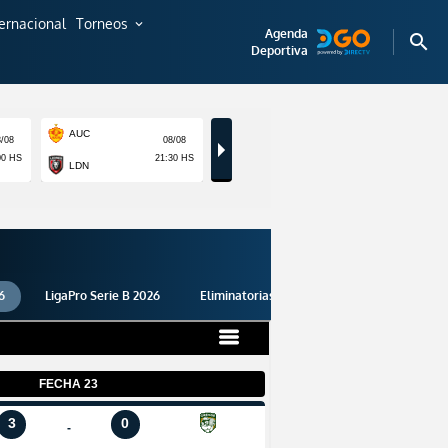
ternacional
Torneos
expand_more
Agenda
search
Deportiva
6
LigaPro Serie B 2026
Eliminatorias 2026