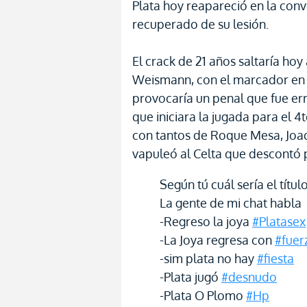
Plata hoy reapareció en la con
recuperado de su lesión.
El crack de 21 años saltaría hoy
Weismann, con el marcador en 2x
provocaría un penal que fue e
que iniciara la jugada para el 4
con tantos de Roque Mesa, Joaq
vapuleó al Celta que descontó
Según tú cuál sería el títu
La gente de mi chat habla
-Regreso la joya
#Platasex
-La Joya regresa con
#fuer
-sim plata no hay
#fiesta
-Plata jugó
#desnudo
-Plata O Plomo
#Hp