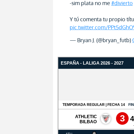
-sim plata no me
#divierto
Y tú comenta tu propio tít
pic.twitter.com/PPt5dGh
— Bryan J. (@bryan_futb)