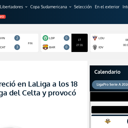
Libertadores
Copa Sudamericana
Selección
En el exterior
In
expand_more
expand_more
EVO
Calendario
eció en LaLiga a los 18
LigaPro Serie A 202
aga del Celta y provocó