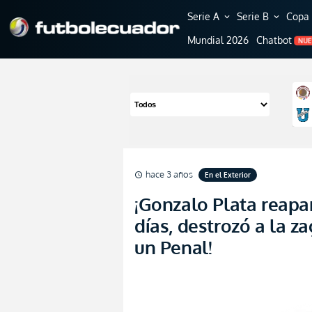
Serie A
Serie B
Copa 
expand_more
expand_more
Mundial 2026
Chatbot
NU
hace 3 años
En el Exterior
schedule
¡Gonzalo Plata reapar
días, destrozó a la z
un Penal!