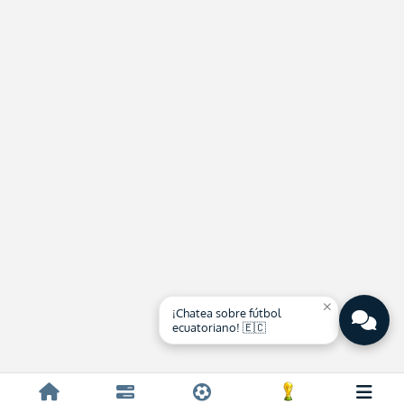
close
¡Chatea sobre fútbol
ecuatoriano! 🇪🇨