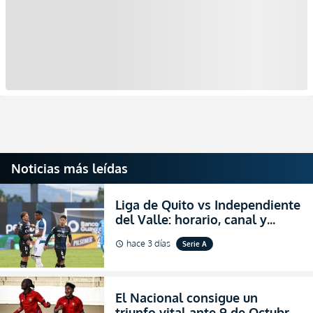
Noticias más leídas
Liga de Quito vs Independiente
del Valle: horario, canal y
dónde ver EN VIVO el
hace 3 días
Serie A
schedule
partidazo por la fecha 24 de la
LigaPro 2026
El Nacional consigue un
triunfo vital ante 9 de Octubre