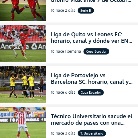
para encender la fe en la
hace 2 días
Serie B
schedule
salvación
Liga de Quito vs Leones FC:
horario, canal y dónde ver EN
VIVO los octavos de final de la
hace 1 semana
Copa Ecuador
schedule
Copa Ecuador 2026
Liga de Portoviejo vs
Barcelona SC: horario, canal y
dónde ver EN VIVO los octavos
hace 6 días
Copa Ecuador
schedule
de final de la Copa Ecuador
2026
Técnico Universitario sacude el
mercado de pases con una
verdadera revolución para
hace 3 días
T. Universitario
schedule
asegurar la permanencia