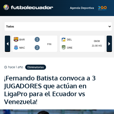
Agenda Deportiva
hace 1 año
Eliminatorias
schedule
¡Fernando Batista convoca a 3
JUGADORES que actúan en
LigaPro para el Ecuador vs
Venezuela!