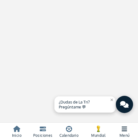
close
¿Dudas de La Tri?
Pregúntame 💬
Inicio
Posiciones
Calendario
Mundial
Menú