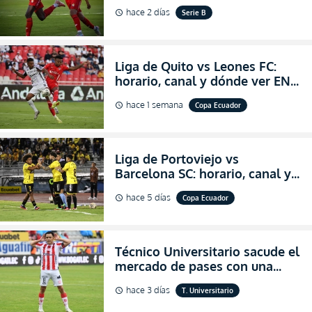
para encender la fe en la
hace 2 días
Serie B
schedule
salvación
Liga de Quito vs Leones FC:
horario, canal y dónde ver EN
VIVO los octavos de final de la
hace 1 semana
Copa Ecuador
schedule
Copa Ecuador 2026
Liga de Portoviejo vs
Barcelona SC: horario, canal y
dónde ver EN VIVO los octavos
hace 5 días
Copa Ecuador
schedule
de final de la Copa Ecuador
2026
Técnico Universitario sacude el
mercado de pases con una
verdadera revolución para
hace 3 días
T. Universitario
schedule
asegurar la permanencia
(FOTO)