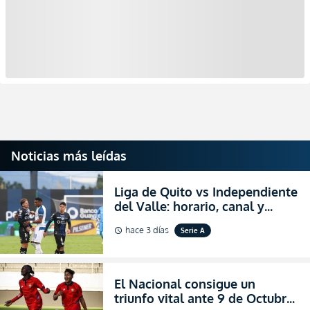
Noticias más leídas
Liga de Quito vs Independiente
del Valle: horario, canal y
dónde ver EN VIVO el
hace 3 días
Serie A
schedule
partidazo por la fecha 24 de la
LigaPro 2026
El Nacional consigue un
triunfo vital ante 9 de Octubre