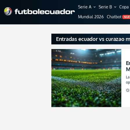
Serie A
Serie B
Copa 
expand_more
expand_more
Mundial 2026
Chatbot
NU
Entradas ecuador vs curazao 
E
M
U
La
c
op
gr
schedule
Fi