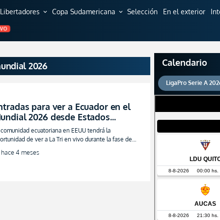
Libertadores
Copa Sudamericana
Selección
En el exterior
In
expand_more
expand_more
EVO
Calendario
mundial 2026
LigaPro Serie A 202
ntradas para ver a Ecuador en el
undial 2026 desde Estados
nidos: partidos, ciudades y cómo
 comunidad ecuatoriana en EEUU tendrá la
onseguir boletos
ortunidad de ver a La Tri en vivo durante la fase de
upos del Mundial 2026, con partidos programados en
hace 4 meses
ladelfia, Kansas City y Nueva York.