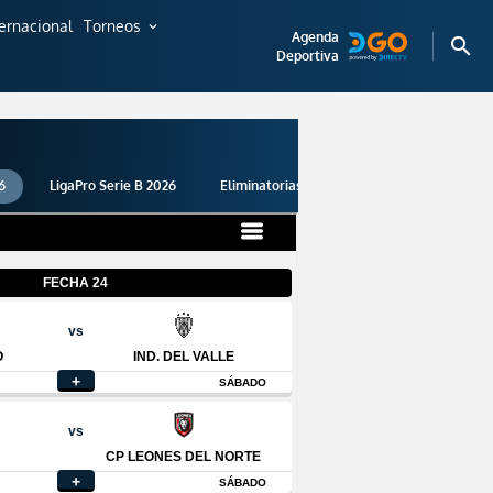
ternacional
Torneos
expand_more
Agenda
search
Deportiva
6
LigaPro Serie B 2026
Eliminatorias 2026