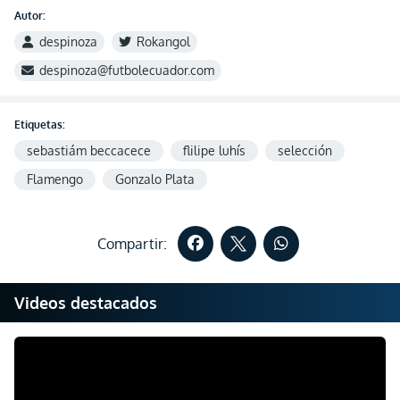
Autor:
despinoza
Rokangol
despinoza@futbolecuador.com
Etiquetas:
sebastiám beccacece
flilipe luhís
selección
Flamengo
Gonzalo Plata
Compartir:
Videos destacados