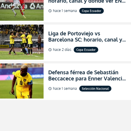
horario, canal y dónde ver EN
VIVO los octavos de final de la
hace 1 semana
Copa Ecuador
schedule
Copa Ecuador 2026
Liga de Portoviejo vs
Barcelona SC: horario, canal y
dónde ver EN VIVO los octavos
hace 2 días
Copa Ecuador
schedule
de final de la Copa Ecuador
2026
Defensa férrea de Sebastián
Beccacece para Enner Valencia
al indicar que era el hombre
hace 1 semana
Selección Nacional
schedule
indicado para Ecuador