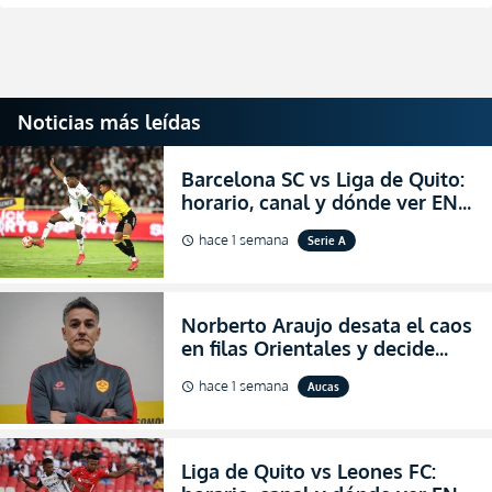
Noticias más leídas
Barcelona SC vs Liga de Quito:
horario, canal y dónde ver EN
VIVO la Fecha 22 de la LigaPro
hace 1 semana
Serie A
schedule
2026
Norberto Araujo desata el caos
en filas Orientales y decide
abandonar la dirección técnica
hace 1 semana
Aucas
schedule
de Aucas
Liga de Quito vs Leones FC: