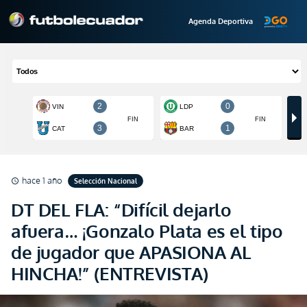
Agenda Deportiva
hace 1 año
Selección Nacional
schedule
DT DEL FLA: “Difícil dejarlo
afuera… ¡Gonzalo Plata es el tipo
de jugador que APASIONA AL
HINCHA!” (ENTREVISTA)